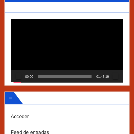
TRADICIONALES Y AGROECOLOGÍA”
Reproductor
de
vídeo
00:00
01:43:19
–
Acceder
Feed de entradas