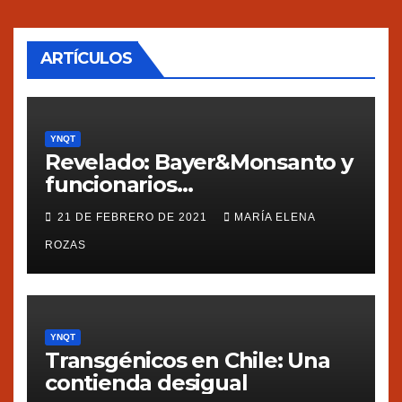
ARTÍCULOS
YNQT
Revelado: Bayer&Monsanto y
funcionarios
estadounidenses
21 DE FEBRERO DE 2021
MARÍA ELENA
presionaron a México
ROZAS
YNQT
Transgénicos en Chile: Una
contienda desigual