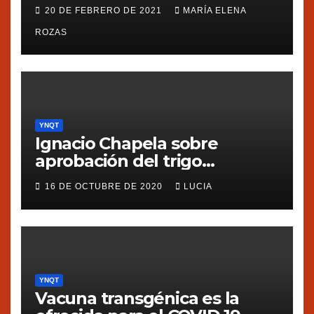
20 DE FEBRERO DE 2021
MARÍA ELENA
ROZAS
YNQT
Ignacio Chapela sobre
aprobación del trigo
transgénico en Argentina
16 DE OCTUBRE DE 2020
LUCIA
YNQT
Vacuna transgénica es la