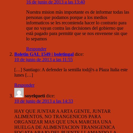
16 de junio de 2013 a las 13:40
Nuestra mision màs importante es de informar todas las
personas que podamos porque a los medios
informaticos se les recomienda hacer lo contrario para
que no vayan contra las decisiones del gobierno que
està pagado para permitir que se nos envenene sin que
lo sepamos
Responder
Boletin GAL 1549 | boletingal
dice:
10 de junio de 2013 a las 11:55
[…] Santiago: A defender la semilla tod@s a Plaza Italia este
lunes […]
Responder
soyelqueti
dice:
10 de junio de 2013 a las 14:33
HAY QUE JUNTAR A ARTA GENTE, JUNTAR
ALIMENTOS, NO TRANGENICOS PARA
ORGANIZAR MAS QUE UNA MARCHA UNA
HUELGA DE ALIMENTACION TRANSGENICA
FOGATA ABAJO DEL PUENTE LLAMANDO LA