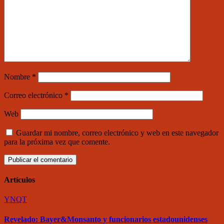
Nombre
*
Correo electrónico
*
Web
Guardar mi nombre, correo electrónico y web en este navegador
para la próxima vez que comente.
Artículos
YNQT
Revelado: Bayer&Monsanto y funcionarios estadounidenses