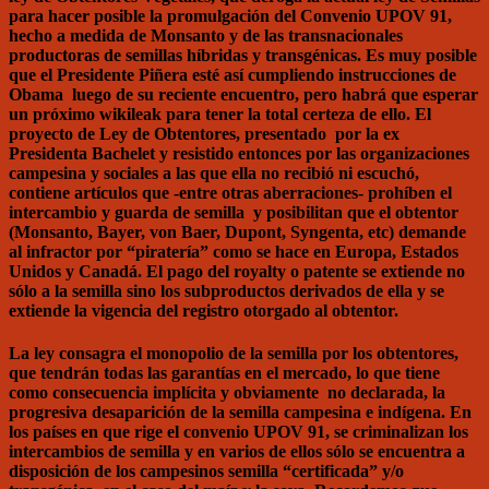
para hacer posible la promulgación del Convenio UPOV 91,
hecho a medida de Monsanto y de las transnacionales
productoras de semillas híbridas y transgénicas. Es muy posible
que el Presidente Piñera esté así cumpliendo instrucciones de
Obama luego de su reciente encuentro, pero habrá que esperar
un próximo wikileak para tener la total certeza de ello. El
proyecto de Ley de Obtentores, presentado por la ex
Presidenta Bachelet y resistido entonces por las organizaciones
campesina y sociales a las que ella no recibió ni escuchó,
contiene artículos que -entre otras aberraciones- prohíben el
intercambio y guarda de semilla y posibilitan que el obtentor
(Monsanto, Bayer, von Baer, Dupont, Syngenta, etc) demande
al infractor por “piratería” como se hace en Europa, Estados
Unidos y Canadá. El pago del royalty o patente se extiende no
sólo a la semilla sino los subproductos derivados de ella y se
extiende la vigencia del registro otorgado al obtentor.
La ley consagra el monopolio de la semilla por los obtentores,
que tendrán todas las garantías en el mercado, lo que tiene
como consecuencia implícita y obviamente no declarada, la
progresiva desaparición de la semilla campesina e indígena. En
los países en que rige el convenio UPOV 91, se criminalizan los
intercambios de semilla y en varios de ellos sólo se encuentra a
disposición de los campesinos semilla “certificada” y/o