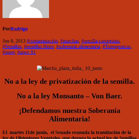
Por
Rodrigo
Jun 8, 2013
#contaminación
,
#marchas
,
#semilla-campesina
,
#Semillas
,
#semillas libres
,
#soberanía alimentaria
,
#Transgenicos
,
#upov
,
#upov 91
No a la ley de privatización de la semilla.
No a la ley Monsanto – Von Baer.
¡Defendamos nuestra Soberanía
Alimentaria!
El martes 11de junio, el Senado reanuda la tramitación de la
ley de Obtentores Vegetales, que deroga la actual ley de Semillas