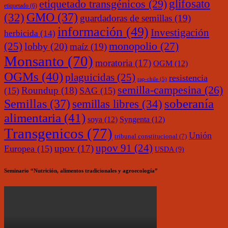
glifosato
etiquetado transgénicos
(29)
etiquetado
(6)
(32)
GMO
(37)
guardadoras de semillas
(19)
información
(49)
Investigación
herbicida
(14)
monopolio
(27)
(25)
lobby
(20)
maíz
(19)
Monsanto
(70)
moratoria
(17)
OGM
(12)
OGMs
(40)
plaguicidas
(25)
resistencia
rap-chile
(5)
semilla-campesina
(26)
Roundup
(18)
(15)
SAG
(15)
soberanía
Semillas
(37)
semillas libres
(34)
alimentaria
(41)
soya
(12)
Syngenta
(12)
Transgenicos
(77)
Unión
tribunal constitucional
(7)
upov 91
(24)
upov
(17)
Europea
(15)
USDA
(9)
Seminario “Nutrición, alimentos tradicionales y agroecología”