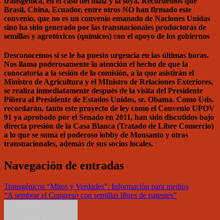
transgénica, en el caso del maíz y la soya. Recordemos que
Brasil, China, Ecuador, entre otros NO han firmado este
convenio, que no es un convenio emanado de Naciones Unidas
sino ha sido generado por las transnacionales productoras de
semillas y agrotóxicos (químicos) con el apoyo de los gobiernos
Desconocemos si se le ha puesto urgencia en las últimas horas.
Nos llama poderosamente la atención el hecho de que la
conocatoria a la sesión de la comisión, a la que asistirán el
Ministro de Agricultura y el MInistro de Relaciones Exteriores,
se realiza inmediatamente después de la visita del Presidente
Piñera al Presidente de Estados Unidos, sr. Obama. Como Uds.
recordarán, tanto este proyecto de ley como el Convenio UPOV
91 ya aprobado por el Senado en 2011, han sido discutidos bajo
directa presión de la Casa Blanca (Tratado de Libre Comercio)
a lo que se suma el poderoso lobby de Monsanto y otras
transnacionales, además de sus socios locales.
Navegación de entradas
Transgénicos “Mitos y Verdades”: Información para medios
“A sembrar el Congreso con semillas libres de patentes”