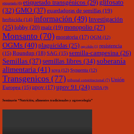
glifosato
etiquetado transgénicos
(29)
etiquetado
(6)
(32)
GMO
(37)
guardadoras de semillas
(19)
información
(49)
Investigación
herbicida
(14)
monopolio
(27)
(25)
lobby
(20)
maíz
(19)
Monsanto
(70)
moratoria
(17)
OGM
(12)
OGMs
(40)
plaguicidas
(25)
resistencia
rap-chile
(5)
semilla-campesina
(26)
Roundup
(18)
(15)
SAG
(15)
soberanía
Semillas
(37)
semillas libres
(34)
alimentaria
(41)
soya
(12)
Syngenta
(12)
Transgenicos
(77)
Unión
tribunal constitucional
(7)
upov 91
(24)
upov
(17)
Europea
(15)
USDA
(9)
Seminario “Nutrición, alimentos tradicionales y agroecología”