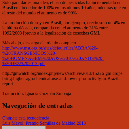
Solo para darles una idea, el uso de pesticidas ha incrementado en
Brasil en alrededor de 190% en los últimos 10 años, mientras que en
el resto del mundo el aumento es de 90%.
La producción de soya en Brasil, por ejemplo, creció solo un 4% en
la última década, comparada con el aumento de 31% entre
1992/2003 [previo a la legalización de cosechas GM].
Más abajo, descarga el artículo completo.
http://www.mst.org.br/sites/default/files/ABRA%20-
%20TRANSGENICOS%20-
%20HOMENAGEM%20AOS%2010%20ANOS%20-
%20DEZ%202013.pdf
http://gmwatch.org/index.php/news/archive/2013/15226-gm-crops-
bring-higher-agrochemical-use-and-lower-productivity-in-Brazil-
report
Traducción: Ignacia Guzmán Zuloaga
Navegación de entradas
Chúpate esta tecnociencia
Luis Mayol, Premio Semillas de Maldad 2013