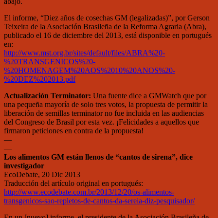
abajo.
El informe, “Diez años de cosechas GM (legalizadas)”, por Gerson
Teixeira de la Asociación Brasileña de la Reforma Agraria (Abra),
publicado el 16 de diciembre del 2013, está disponible en portugués
en:
http://www.mst.org.br/sites/default/files/ABRA%20-
%20TRANSGENICOS%20-
%20HOMENAGEM%20AOS%2010%20ANOS%20-
%20DEZ%202013.pdf
Actualización Terminator:
Una fuente dice a GMWatch que por
una pequeña mayoría de solo tres votos, la propuesta de permitir la
liberación de semillas terminator no fue incluida en las audiencias
del Congreso de Brasil por esta vez. ¡Felicidades a aquellos que
firmaron peticiones en contra de la propuesta!
—
—
Los alimentos GM están llenos de “cantos de sirena”, dice
investigador
EcoDebate, 20 Dic 2013
Traducción del artículo original en portugués:
http://www.ecodebate.com.br/2013/12/20/os-alimentos-
transgenicos-sao-repletos-de-cantos-da-sereia-diz-pesquisador/
En un [nuevo] informe, el presidente de la Asociación Brasileña de