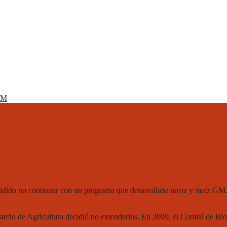
GM
cidido no continuar con un programa que desarrollaba arroz y maíz GM.
terio de Agricultura decidió no extenderlos. En 2009, el Comité de Bios