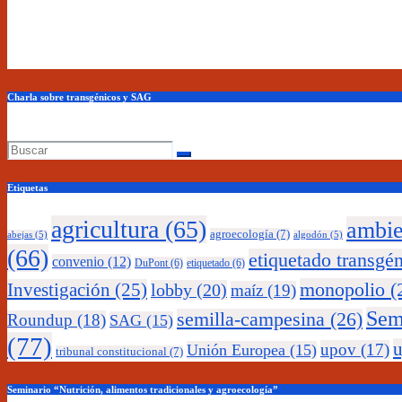
Charla sobre transgénicos y SAG
Etiquetas
agricultura
(65)
ambie
agroecología
(7)
abejas
(5)
algodón
(5)
(66)
etiquetado transgé
convenio
(12)
DuPont
(6)
etiquetado
(6)
monopolio
(
Investigación
(25)
lobby
(20)
maíz
(19)
Sem
semilla-campesina
(26)
Roundup
(18)
SAG
(15)
(77)
upov
(17)
Unión Europea
(15)
tribunal constitucional
(7)
Seminario “Nutrición, alimentos tradicionales y agroecología”