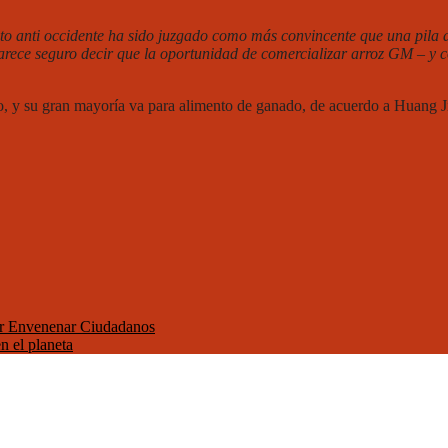
nto anti occidente ha sido juzgado como más convincente que una pila 
ece seguro decir que la oportunidad de comercializar arroz GM – y co
, y su gran mayoría va para alimento de ganado, de acuerdo a Huang Ji
r Envenenar Ciudadanos
n el planeta