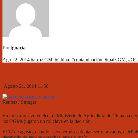
Por
Ignacia
Ago 22, 2014
#arroz GM
,
#China
,
#contaminación
,
#maíz GM
,
#O
Agosto 21, 2014 11:56
Reuters / Stringer
En un sorpresivo vuelco, el Ministerio de Agricultura de China ha de
los OGMs jugaron un rol clave en la decisión.
El 17 de agosto, cuando estos permisos debían ser renovados, el Minis
desarrollo de las dos cosechas, arroz y maíz.