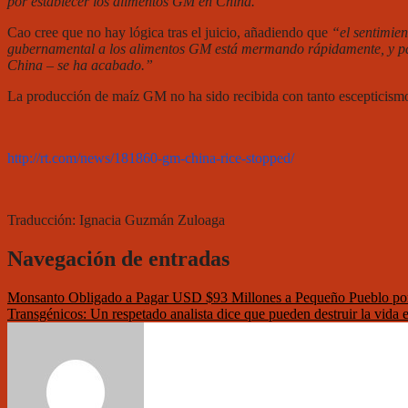
por establecer los alimentos GM en China.”
Cao cree que no hay lógica tras el juicio, añadiendo que
“el sentimie
gubernamental a los alimentos GM está mermando rápidamente, y par
China – se ha acabado.”
La producción de maíz GM no ha sido recibida con tanto escepticismo
http://rt.com/news/181860-gm-china-rice-stopped/
Traducción: Ignacia Guzmán Zuloaga
Navegación de entradas
Monsanto Obligado a Pagar USD $93 Millones a Pequeño Pueblo po
Transgénicos: Un respetado analista dice que pueden destruir la vida e