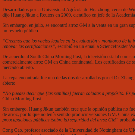
Desarrollados por la Universidad Agrícola de Huazhong, cerca de Wuh
dijo Huang Jikun a Reuters en 2009, científico en jefe de la Academi
Sin embargo, en julio, se encontró arroz GM a la venta en un gran su
un revuelo público.
“Creemos que los vacíos legales en la evaluación y monitoreo de la
renovar las certificaciones”
, escribió en un email a ScienceInsider W
De acuerdo al South China Morning Post, la televisión estatal comisio
comercialmente arroz GM en China continental. Los certificados de seg
mercado abierto.
La cepa encontrada fue una de las dos desarrolladas por el Dr. Zhan
abierto.
“No puedes decir que [las semillas] fueran coladas a propósito. Es p
China Morning Post.
Sin embargo, Huang Jikun también cree que la opinión pública no fue 
de arroz, por lo que no tenía sentido producir versiones GM. China 
preocupaciones públicas (sobre la) seguridad del arroz GM”
probable
Cong Cao, profesor asociado de la Universidad de Nottingham de UK, 