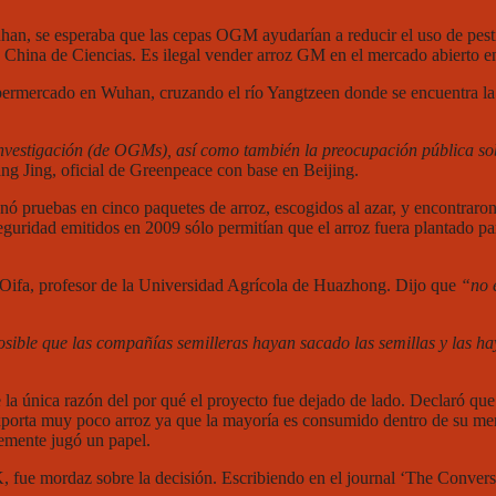
an, se esperaba que las cepas OGM ayudarían a reducir el uso de pest
a China de Ciencias. Es ilegal vender arroz GM en el mercado abierto e
permercado en Wuhan, cruzando el río Yangtzeen donde se encuentra la 
 investigación (de OGMs), así como también la preocupación pública s
ang Jing, oficial de Greenpeace con base en Beijing.
nó pruebas en cinco paquetes de arroz, escogidos al azar, y encontraron 
uridad emitidos en 2009 sólo permitían que el arroz fuera plantado par
g Oifa, profesor de la Universidad Agrícola de Huazhong. Dijo que
“no 
osible que las compañías semilleras hayan sacado las semillas y las h
la única razón del por qué el proyecto fue dejado de lado. Declaró que
exporta muy poco arroz ya que la mayoría es consumido dentro de su m
mente jugó un papel.
fue mordaz sobre la decisión. Escribiendo en el journal ‘The Convers