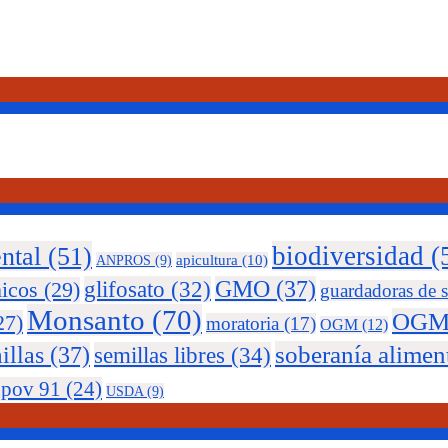
ntal
(51)
biodiversidad
(
ANPROS
(9)
apicultura
(10)
glifosato
(32)
GMO
(37)
nicos
(29)
guardadoras de s
Monsanto
(70)
OGM
27)
moratoria
(17)
OGM
(12)
soberanía alimen
illas
(37)
semillas libres
(34)
upov 91
(24)
USDA
(9)