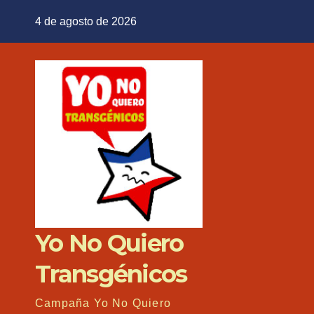
Saltar
4 de agosto de 2026
al
contenido
Yo No Quiero
Transgénicos
Campaña Yo No Quiero