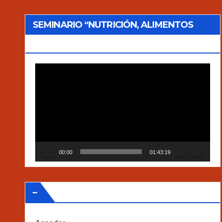
SEMINARIO “NUTRICIÓN, ALIMENTOS
TRADICIONALES Y AGROECOLOGÍA”
Reproductor
de
vídeo
00:00
01:43:19
–