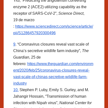
YiG, “Predicting the angiotensin converting
enzyme 2 (ACE2) utilizing capability as the
receptor of SARS-CoV-2”,
Science Direct
,
19 de marzo
:
https://www.sciencedirect.com/science/article/
pii/S1286457920300496
9
. “Coronavirus closures reveal vast scale of
China’s secretive wildlife farm industry”,
The
Guardian
, 25 de
febrero:
https://www.theguardian.com/environm
ent/2020/feb/25/coronavirus-closures-reveal-
vast-scale-of-chinas-secretive-wildlife-farm-
industry
10.
Stephen P. Luby, Emily S. Gurley, and M.
Jahangir Hossain, “Transmission of human
infection with Nipah virus”,
National Center for