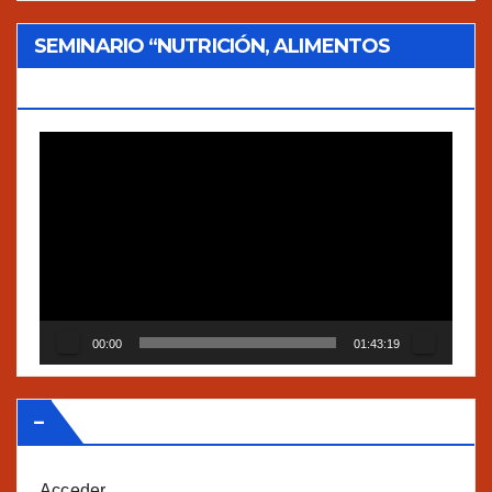
SEMINARIO “NUTRICIÓN, ALIMENTOS
TRADICIONALES Y AGROECOLOGÍA”
Reproductor
de
vídeo
00:00
01:43:19
–
Acceder