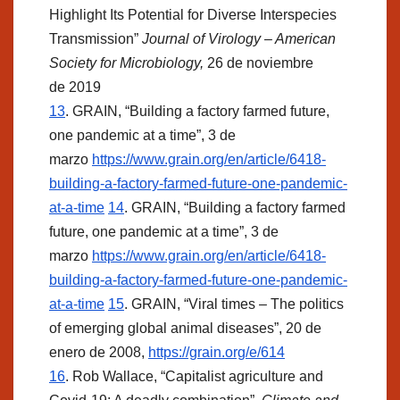
Highlight Its Potential for Diverse Interspecies
Transmission”
Journal of Virology – American
Society for Microbiology,
26 de noviembre
de 2019
13
. GRAIN, “Building a factory farmed future,
one pandemic at a time”, 3 de
marzo
https://www.grain.org/en/article/6418-
building-a-factory-farmed-future-one-pandemic-
at-a-time
14
. GRAIN, “Building a factory farmed
future, one pandemic at a time”, 3 de
marzo
https://www.grain.org/en/article/6418-
building-a-factory-farmed-future-one-pandemic-
at-a-time
15
. GRAIN, “Viral times – The politics
of emerging global animal diseases”, 20 de
enero de 2008,
https://grain.org/e/614
16
. Rob Wallace, “Capitalist agriculture and