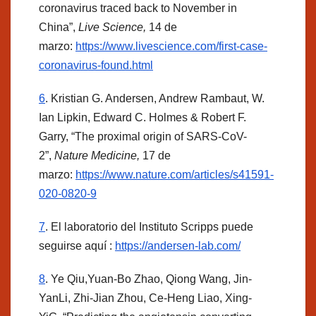
coronavirus traced back to November in
China”,
Live Science,
14 de
marzo:
https://www.livescience.com/first-case-
coronavirus-found.html
6
. Kristian G. Andersen, Andrew Rambaut, W.
Ian Lipkin, Edward C. Holmes & Robert F.
Garry, “The proximal origin of SARS-CoV-
2”,
Nature Medicine,
17 de
marzo:
https://www.nature.com/articles/s41591-
020-0820-9
7
. El laboratorio del Instituto Scripps puede
seguirse aquí :
https://andersen-lab.com/
8
. Ye Qiu,Yuan-Bo Zhao, Qiong Wang, Jin-
YanLi, Zhi-Jian Zhou, Ce-Heng Liao, Xing-