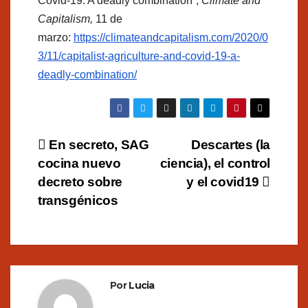
Covid-19: A deadly combination”,
Climate and
Capitalism,
11 de
marzo:
https://climateandcapitalism.com/2020/0
3/11/capitalist-agriculture-and-covid-19-a-
deadly-combination/
Navegación
En secreto, SAG
Descartes (la
cocina nuevo
ciencia), el control
de
decreto sobre
y el covid19
entradas
transgénicos
Por
Lucia