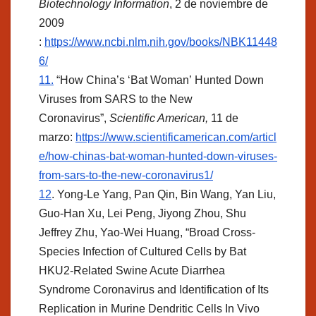
Biotechnology Information
, 2 de noviembre de
2009
:
https://www.ncbi.nlm.nih.gov/books/NBK11448
6/
11.
“How China’s ‘Bat Woman’ Hunted Down
Viruses from SARS to the New
Coronavirus”,
Scientific American,
11 de
marzo:
https://www.scientificamerican.com/articl
e/how-chinas-bat-woman-hunted-down-viruses-
from-sars-to-the-new-coronavirus1/
12
. Yong-Le Yang, Pan Qin, Bin Wang, Yan Liu,
Guo-Han Xu, Lei Peng, Jiyong Zhou, Shu
Jeffrey Zhu, Yao-Wei Huang, “Broad Cross-
Species Infection of Cultured Cells by Bat
HKU2-Related Swine Acute Diarrhea
Syndrome Coronavirus and Identification of Its
Replication in Murine Dendritic Cells In Vivo