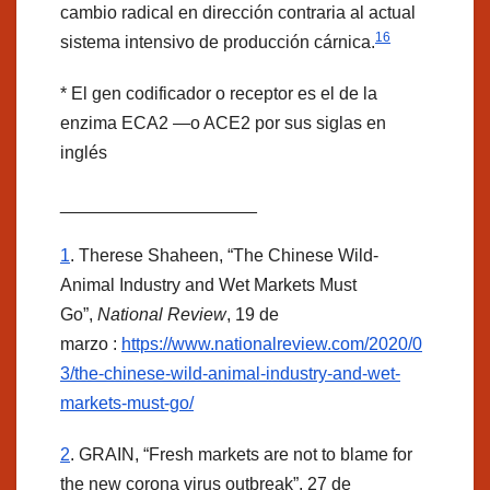
cambio radical en dirección contraria al actual
16
sistema intensivo de producción cárnica.
* El gen codificador o receptor es el de la
enzima ECA2 —o ACE2 por sus siglas en
inglés
____________________
1
. Therese Shaheen, “The Chinese Wild-
Animal Industry and Wet Markets Must
Go”,
National Review
, 19 de
marzo :
https://www.nationalreview.com/2020/0
3/the-chinese-wild-animal-industry-and-wet-
markets-must-go/
2
. GRAIN, “Fresh markets are not to blame for
the new corona virus outbreak”, 27 de