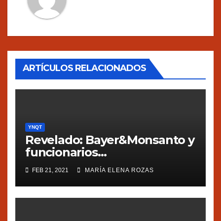
ARTÍCULOS RELACIONADOS
YNQT
Revelado: Bayer&Monsanto y
funcionarios
estadounidenses
FEB 21, 2021
MARÍA ELENA ROZAS
presionaron a México