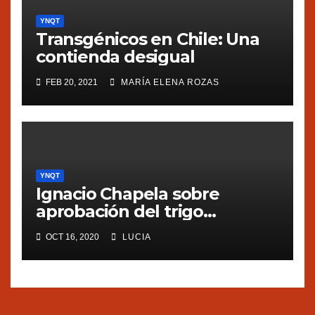
YNQT
Transgénicos en Chile: Una
contienda desigual
FEB 20, 2021
MARÍA ELENA ROZAS
YNQT
Ignacio Chapela sobre
aprobación del trigo
transgénico en Argentina
OCT 16, 2020
LUCIA