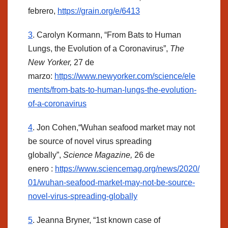
febrero,
https://grain.org/e/6413
3
. Carolyn Kormann, “From Bats to Human
Lungs, the Evolution of a Coronavirus”,
The
New Yorker,
27 de
marzo:
https://www.newyorker.com/science/ele
ments/from-bats-to-human-lungs-the-evolution-
of-a-coronavirus
4
. Jon Cohen,“Wuhan seafood market may not
be source of novel virus spreading
globally”,
Science Magazine,
26 de
enero :
https://www.sciencemag.org/news/2020/
01/wuhan-seafood-market-may-not-be-source-
novel-virus-spreading-globally
5
. Jeanna Bryner, “1st known case of