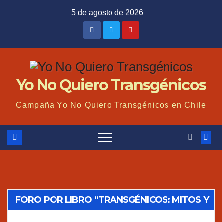
Saltar
5 de agosto de 2026
al
contenido
Yo No Quiero Transgénicos
Campaña Yo No Quiero Transgénicos en Chile
FORO POR LIBRO “TRANSGÉNICOS: MITOS Y
VERDADES”