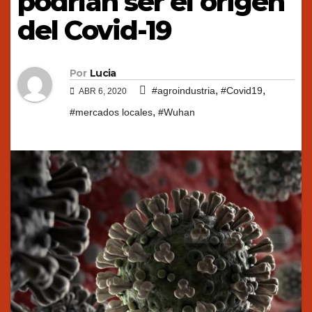
podrían ser el origen
del Covid-19
Por
Lucia
,
,
#agroindustria
#Covid19
ABR 6, 2020
,
#mercados locales
#Wuhan