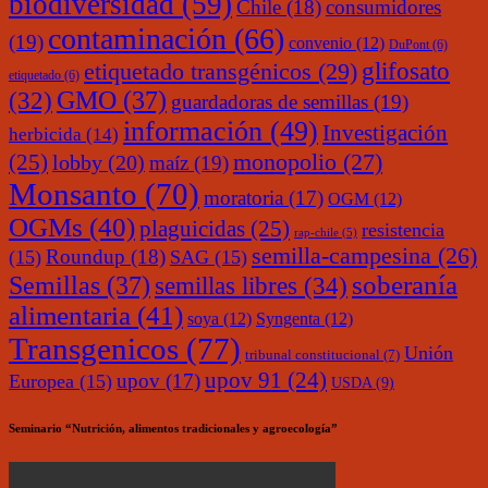
biodiversidad
(59)
Chile
(18)
consumidores
contaminación
(66)
(19)
convenio
(12)
DuPont
(6)
glifosato
etiquetado transgénicos
(29)
etiquetado
(6)
(32)
GMO
(37)
guardadoras de semillas
(19)
información
(49)
Investigación
herbicida
(14)
monopolio
(27)
(25)
lobby
(20)
maíz
(19)
Monsanto
(70)
moratoria
(17)
OGM
(12)
OGMs
(40)
plaguicidas
(25)
resistencia
rap-chile
(5)
semilla-campesina
(26)
Roundup
(18)
(15)
SAG
(15)
soberanía
Semillas
(37)
semillas libres
(34)
alimentaria
(41)
soya
(12)
Syngenta
(12)
Transgenicos
(77)
Unión
tribunal constitucional
(7)
upov 91
(24)
upov
(17)
Europea
(15)
USDA
(9)
Seminario “Nutrición, alimentos tradicionales y agroecología”