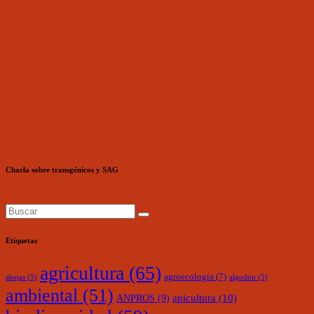
Charla sobre transgénicos y SAG
Etiquetas
agricultura
(65)
agroecología
(7)
abejas
(5)
algodón
(5)
ambiental
(51)
ANPROS
(9)
apicultura
(10)