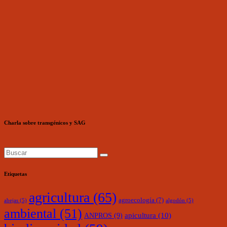
Charla sobre transgénicos y SAG
Etiquetas
agricultura
(65)
agroecología
(7)
abejas
(5)
algodón
(5)
ambiental
(51)
ANPROS
(9)
apicultura
(10)