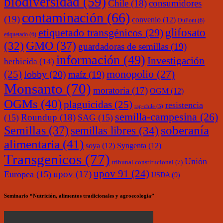
biodiversidad
(59)
Chile
(18)
consumidores
contaminación
(66)
(19)
convenio
(12)
DuPont
(6)
glifosato
etiquetado transgénicos
(29)
etiquetado
(6)
(32)
GMO
(37)
guardadoras de semillas
(19)
información
(49)
Investigación
herbicida
(14)
monopolio
(27)
(25)
lobby
(20)
maíz
(19)
Monsanto
(70)
moratoria
(17)
OGM
(12)
OGMs
(40)
plaguicidas
(25)
resistencia
rap-chile
(5)
semilla-campesina
(26)
Roundup
(18)
(15)
SAG
(15)
soberanía
Semillas
(37)
semillas libres
(34)
alimentaria
(41)
soya
(12)
Syngenta
(12)
Transgenicos
(77)
Unión
tribunal constitucional
(7)
upov 91
(24)
upov
(17)
Europea
(15)
USDA
(9)
Seminario “Nutrición, alimentos tradicionales y agroecología”