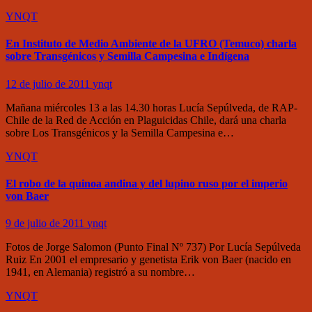
YNQT
En Instituto de Medio Ambiente de la UFRO (Temuco) charla
sobre Transgénicos y Semilla Campesina e Indígena
12 de julio de 2011
ynqt
Mañana miércoles 13 a las 14.30 horas Lucía Sepúlveda, de RAP-
Chile de la Red de Acción en Plaguicidas Chile, dará una charla
sobre Los Transgénicos y la Semilla Campesina e…
YNQT
El robo de la quinoa andina y del lupino ruso por el imperio
von Baer
9 de julio de 2011
ynqt
Fotos de Jorge Salomon (Punto Final Nº 737) Por Lucía Sepúlveda
Ruiz En 2001 el empresario y genetista Erik von Baer (nacido en
1941, en Alemania) registró a su nombre…
YNQT