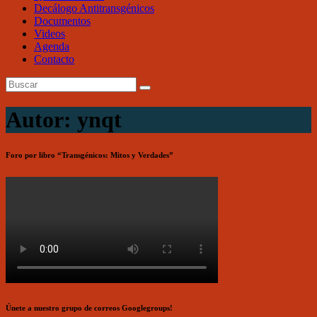
Decálogo Antitransgénicos
Documentos
Videos
Agenda
Contacto
Autor:
ynqt
Foro por libro “Transgénicos: Mitos y Verdades”
Únete a nuestro grupo de correos Googlegroups!