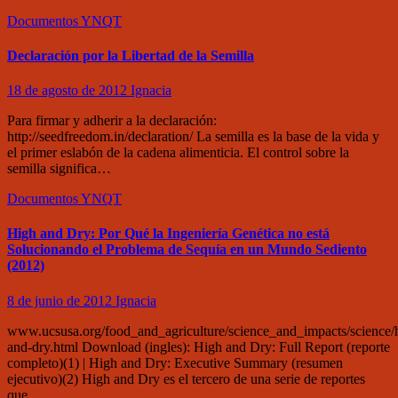
Documentos
YNQT
Declaración por la Libertad de la Semilla
18 de agosto de 2012
Ignacia
Para firmar y adherir a la declaración:
http://seedfreedom.in/declaration/ La semilla es la base de la vida y
el primer eslabón de la cadena alimenticia. El control sobre la
semilla significa…
Documentos
YNQT
High and Dry: Por Qué la Ingeniería Genética no está
Solucionando el Problema de Sequía en un Mundo Sediento
(2012)
8 de junio de 2012
Ignacia
www.ucsusa.org/food_and_agriculture/science_and_impacts/science/
and-dry.html Download (ingles): High and Dry: Full Report (reporte
completo)(1) | High and Dry: Executive Summary (resumen
ejecutivo)(2) High and Dry es el tercero de una serie de reportes
que…