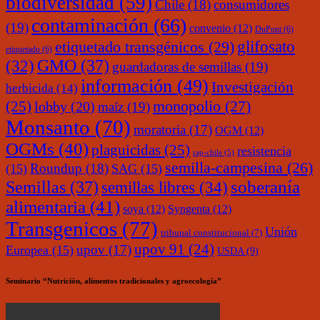
biodiversidad
(59)
Chile
(18)
consumidores
contaminación
(66)
(19)
convenio
(12)
DuPont
(6)
glifosato
etiquetado transgénicos
(29)
etiquetado
(6)
(32)
GMO
(37)
guardadoras de semillas
(19)
información
(49)
Investigación
herbicida
(14)
monopolio
(27)
(25)
lobby
(20)
maíz
(19)
Monsanto
(70)
moratoria
(17)
OGM
(12)
OGMs
(40)
plaguicidas
(25)
resistencia
rap-chile
(5)
semilla-campesina
(26)
Roundup
(18)
(15)
SAG
(15)
soberanía
Semillas
(37)
semillas libres
(34)
alimentaria
(41)
soya
(12)
Syngenta
(12)
Transgenicos
(77)
Unión
tribunal constitucional
(7)
upov 91
(24)
upov
(17)
Europea
(15)
USDA
(9)
Seminario “Nutrición, alimentos tradicionales y agroecología”