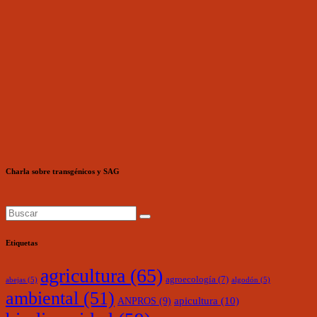
Charla sobre transgénicos y SAG
Etiquetas
agricultura
(65)
agroecología
(7)
abejas
(5)
algodón
(5)
ambiental
(51)
ANPROS
(9)
apicultura
(10)