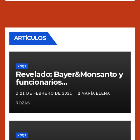
ARTÍCULOS
YNQT
Revelado: Bayer&Monsanto y
funcionarios
estadounidenses
21 DE FEBRERO DE 2021
MARÍA ELENA
presionaron a México
ROZAS
YNQT