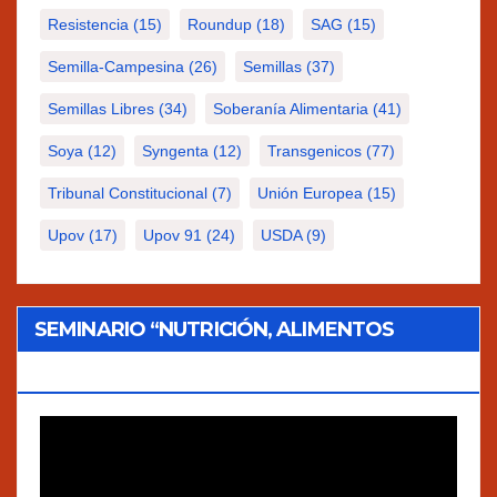
Resistencia
(15)
Roundup
(18)
SAG
(15)
Semilla-Campesina
(26)
Semillas
(37)
Semillas Libres
(34)
Soberanía Alimentaria
(41)
Soya
(12)
Syngenta
(12)
Transgenicos
(77)
Tribunal Constitucional
(7)
Unión Europea
(15)
Upov
(17)
Upov 91
(24)
USDA
(9)
SEMINARIO “NUTRICIÓN, ALIMENTOS
TRADICIONALES Y AGROECOLOGÍA”
Reproductor
de