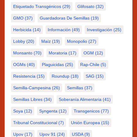
Etiquetado Transgénicos
(29)
Glifosato
(32)
GMO
(37)
Guardadoras De Semillas
(19)
Herbicida
(14)
Información
(49)
Investigación
(25)
Lobby
(20)
Maíz
(19)
Monopolio
(27)
Monsanto
(70)
Moratoria
(17)
OGM
(12)
OGMs
(40)
Plaguicidas
(25)
Rap-Chile
(5)
Resistencia
(15)
Roundup
(18)
SAG
(15)
Semilla-Campesina
(26)
Semillas
(37)
Semillas Libres
(34)
Soberanía Alimentaria
(41)
Soya
(12)
Syngenta
(12)
Transgenicos
(77)
Tribunal Constitucional
(7)
Unión Europea
(15)
Upov
(17)
Upov 91
(24)
USDA
(9)