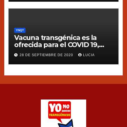
YNQT
Vacuna transgénica es la
ofrecida para el COVID 19,
dice Silvia Ribeiro de ETC
28 DE SEPTIEMBRE DE 2020
LUCIA
group