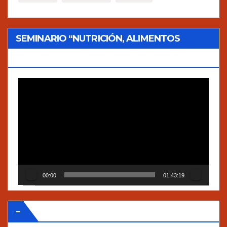
SEMINARIO “NUTRICIÓN, ALIMENTOS
TRADICIONALES Y AGROECOLOGÍA”
Reproductor
de
vídeo
00:00
01:43:19
–