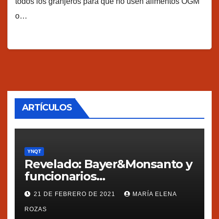
todos los granjeros para que no usen alimentos OGM
o…
ARTÍCULOS
YNQT
Revelado: Bayer&Monsanto y
funcionarios
estadounidenses
21 DE FEBRERO DE 2021
MARÍA ELENA
presionaron a México
ROZAS