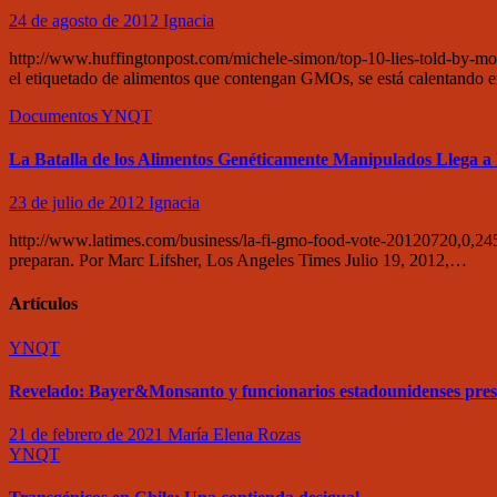
24 de agosto de 2012
Ignacia
http://www.huffingtonpost.com/michele-simon/top-10-lies-told-by-m
el etiquetado de alimentos que contengan GMOs, se está calentando 
Documentos
YNQT
La Batalla de los Alimentos Genéticamente Manipulados Llega a 
23 de julio de 2012
Ignacia
http://www.latimes.com/business/la-fi-gmo-food-vote-20120720,0,245
preparan. Por Marc Lifsher, Los Angeles Times Julio 19, 2012,…
Artículos
YNQT
Revelado: Bayer&Monsanto y funcionarios estadounidenses pre
21 de febrero de 2021
María Elena Rozas
YNQT