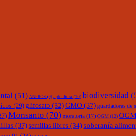
ntal
(51)
biodiversidad
(
ANPROS
(9)
apicultura
(10)
glifosato
(32)
GMO
(37)
nicos
(29)
guardadoras de s
Monsanto
(70)
OGM
27)
moratoria
(17)
OGM
(12)
soberanía alimen
illas
(37)
semillas libres
(34)
upov 91
(24)