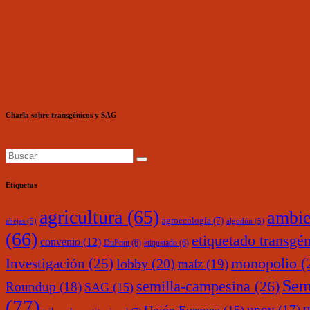
Charla sobre transgénicos y SAG
Etiquetas
agricultura
(65)
ambie
agroecología
(7)
abejas
(5)
algodón
(5)
(66)
etiquetado transgé
convenio
(12)
DuPont
(6)
etiquetado
(6)
monopolio
(
Investigación
(25)
lobby
(20)
maíz
(19)
Sem
semilla-campesina
(26)
Roundup
(18)
SAG
(15)
(77)
upov
(17)