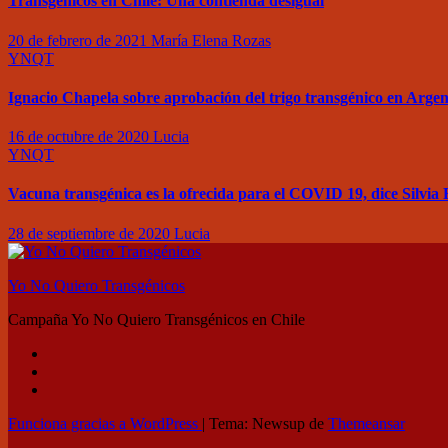
Transgénicos en Chile: Una contienda desigual
20 de febrero de 2021
María Elena Rozas
YNQT
Ignacio Chapela sobre aprobación del trigo transgénico en Argen
16 de octubre de 2020
Lucia
YNQT
Vacuna transgénica es la ofrecida para el COVID 19, dice Silvi
28 de septiembre de 2020
Lucia
Yo No Quiero Transgénicos
Campaña Yo No Quiero Transgénicos en Chile
Funciona gracias a WordPress
|
Tema: Newsup de
Themeansar