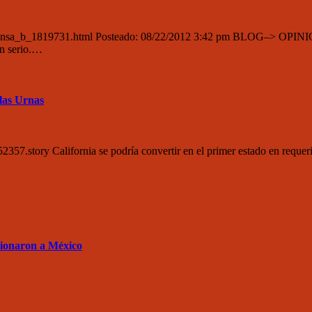
onsa_b_1819731.html Posteado: 08/22/2012 3:42 pm BLOG–> OPINIÓN La
en serio.…
las Urnas
2357.story California se podría convertir en el primer estado en req
sionaron a México