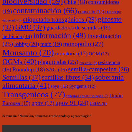
biodiversidad
(59)
Chile
(18)
consumidores
contaminación
(66)
(19)
convenio
(12)
DuPont
(6)
glifosato
etiquetado transgénicos
(29)
etiquetado
(6)
(32)
GMO
(37)
guardadoras de semillas
(19)
información
(49)
Investigación
herbicida
(14)
monopolio
(27)
(25)
lobby
(20)
maíz
(19)
Monsanto
(70)
moratoria
(17)
OGM
(12)
OGMs
(40)
plaguicidas
(25)
resistencia
rap-chile
(5)
semilla-campesina
(26)
Roundup
(18)
(15)
SAG
(15)
soberanía
Semillas
(37)
semillas libres
(34)
alimentaria
(41)
soya
(12)
Syngenta
(12)
Transgenicos
(77)
Unión
tribunal constitucional
(7)
upov 91
(24)
upov
(17)
Europea
(15)
USDA
(9)
Seminario “Nutrición, alimentos tradicionales y agroecología”