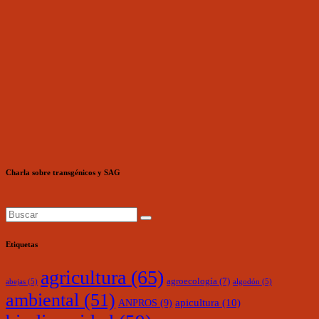
Charla sobre transgénicos y SAG
Etiquetas
agricultura
(65)
agroecología
(7)
abejas
(5)
algodón
(5)
ambiental
(51)
ANPROS
(9)
apicultura
(10)