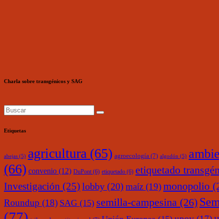
Charla sobre transgénicos y SAG
Etiquetas
agricultura
(65)
ambie
agroecología
(7)
abejas
(5)
algodón
(5)
(66)
etiquetado transgé
convenio
(12)
DuPont
(6)
etiquetado
(6)
monopolio
(
Investigación
(25)
lobby
(20)
maíz
(19)
Sem
semilla-campesina
(26)
Roundup
(18)
SAG
(15)
(77)
upov
(17)