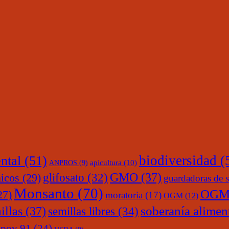
ntal
(51)
biodiversidad
(
ANPROS
(9)
apicultura
(10)
glifosato
(32)
GMO
(37)
nicos
(29)
guardadoras de s
Monsanto
(70)
OGM
27)
moratoria
(17)
OGM
(12)
soberanía alimen
illas
(37)
semillas libres
(34)
upov 91
(24)