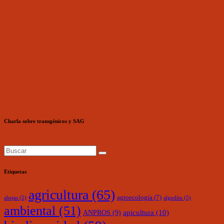
Charla sobre transgénicos y SAG
Etiquetas
agricultura
(65)
agroecología
(7)
abejas
(5)
algodón
(5)
ambiental
(51)
ANPROS
(9)
apicultura
(10)