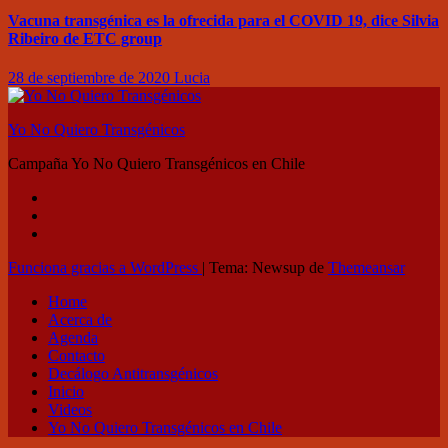
Vacuna transgénica es la ofrecida para el COVID 19, dice Silvia
Ribeiro de ETC group
28 de septiembre de 2020
Lucia
Yo No Quiero Transgénicos
Campaña Yo No Quiero Transgénicos en Chile
Funciona gracias a WordPress
|
Tema: Newsup de
Themeansar
Home
Acerca de
Agenda
Contacto
Decálogo Antitransgénicos
Inicio
Videos
Yo No Quiero Transgénicos en Chile