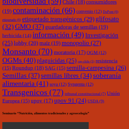
biodiversidad
(59)
Chile
(18)
consumidores
contaminación
(66)
(19)
convenio
(12)
DuPont
(6)
glifosato
etiquetado transgénicos
(29)
etiquetado
(6)
(32)
GMO
(37)
guardadoras de semillas
(19)
información
(49)
Investigación
herbicida
(14)
monopolio
(27)
(25)
lobby
(20)
maíz
(19)
Monsanto
(70)
moratoria
(17)
OGM
(12)
OGMs
(40)
plaguicidas
(25)
resistencia
rap-chile
(5)
semilla-campesina
(26)
Roundup
(18)
(15)
SAG
(15)
soberanía
Semillas
(37)
semillas libres
(34)
alimentaria
(41)
soya
(12)
Syngenta
(12)
Transgenicos
(77)
Unión
tribunal constitucional
(7)
upov 91
(24)
upov
(17)
Europea
(15)
USDA
(9)
Seminario “Nutrición, alimentos tradicionales y agroecología”