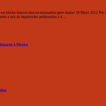
s-eu-blocks-frances-ban-on-monsantos-gmo-maize/ 28 Mayo 2012 Por Ant
anto a raíz de inquietudes ambientales y a…
sionaron a México
tina