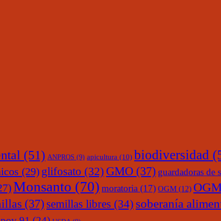
ntal
(51)
biodiversidad
(
ANPROS
(9)
apicultura
(10)
glifosato
(32)
GMO
(37)
nicos
(29)
guardadoras de s
Monsanto
(70)
OGM
27)
moratoria
(17)
OGM
(12)
soberanía alimen
illas
(37)
semillas libres
(34)
upov 91
(24)