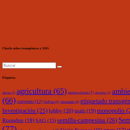
Charla sobre transgénicos y SAG
Etiquetas
agricultura
(65)
ambie
agroecología
(7)
abejas
(5)
algodón
(5)
(66)
etiquetado transgé
convenio
(12)
DuPont
(6)
etiquetado
(6)
monopolio
(
Investigación
(25)
lobby
(20)
maíz
(19)
Sem
semilla-campesina
(26)
Roundup
(18)
SAG
(15)
(77)
upov
(17)