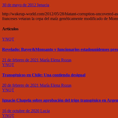
30 de mayo de 2012
Ignacia
http://wakeup-world.com/2012/05/28/blatant-corruption-uncovered-a
franceses vetaran la cepa del maíz genéticamente modificado de Mons
Artículos
YNQT
Revelado: Bayer&Monsanto y funcionarios estadounidenses pre
21 de febrero de 2021
María Elena Rozas
YNQT
Transgénicos en Chile: Una contienda desigual
20 de febrero de 2021
María Elena Rozas
YNQT
Ignacio Chapela sobre aprobación del trigo transgénico en Argen
16 de octubre de 2020
Lucia
YNQT