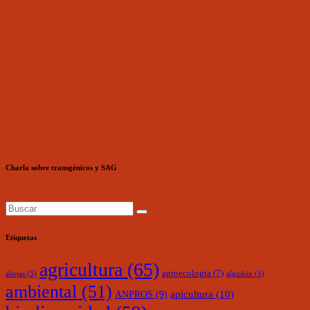
Charla sobre transgénicos y SAG
Etiquetas
agricultura
(65)
agroecología
(7)
abejas
(5)
algodón
(5)
ambiental
(51)
ANPROS
(9)
apicultura
(10)