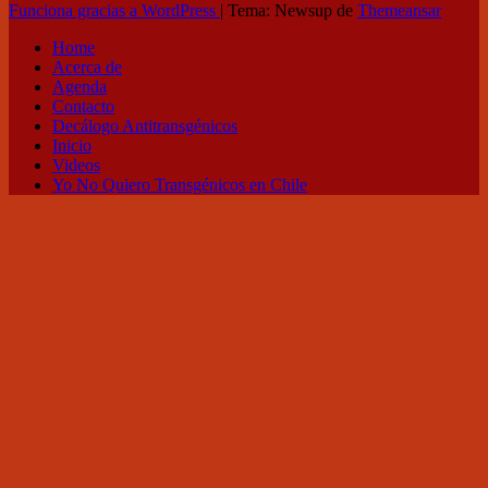
Funciona gracias a WordPress
|
Tema: Newsup de
Themeansar
Home
Acerca de
Agenda
Contacto
Decálogo Antitransgénicos
Inicio
Videos
Yo No Quiero Transgénicos en Chile