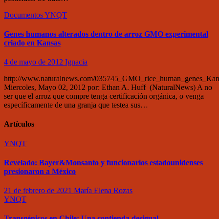
Documentos
YNQT
Genes humanos alterados dentro de arroz GMO experimental
criado en Kansas
4 de mayo de 2012
Ignacia
http://www.naturalnews.com/035745_GMO_rice_human_genes_Kans
Miercoles, Mayo 02, 2012 por: Ethan A. Huff (NaturalNews) A no
ser que el arroz que compre tenga certificación orgánica, o venga
específicamente de una granja que testea sus…
Artículos
YNQT
Revelado: Bayer&Monsanto y funcionarios estadounidenses
presionaron a México
21 de febrero de 2021
María Elena Rozas
YNQT
Transgénicos en Chile: Una contienda desigual