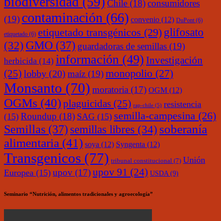
biodiversidad
(59)
Chile
(18)
consumidores
contaminación
(66)
(19)
convenio
(12)
DuPont
(6)
glifosato
etiquetado transgénicos
(29)
etiquetado
(6)
(32)
GMO
(37)
guardadoras de semillas
(19)
información
(49)
Investigación
herbicida
(14)
monopolio
(27)
(25)
lobby
(20)
maíz
(19)
Monsanto
(70)
moratoria
(17)
OGM
(12)
OGMs
(40)
plaguicidas
(25)
resistencia
rap-chile
(5)
semilla-campesina
(26)
Roundup
(18)
(15)
SAG
(15)
soberanía
Semillas
(37)
semillas libres
(34)
alimentaria
(41)
soya
(12)
Syngenta
(12)
Transgenicos
(77)
Unión
tribunal constitucional
(7)
upov 91
(24)
upov
(17)
Europea
(15)
USDA
(9)
Seminario “Nutrición, alimentos tradicionales y agroecología”