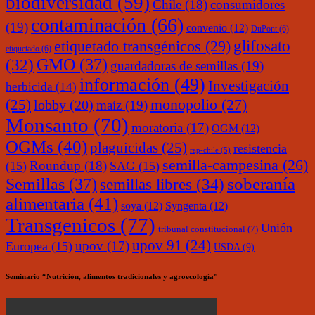
biodiversidad
(59)
Chile
(18)
consumidores
contaminación
(66)
(19)
convenio
(12)
DuPont
(6)
glifosato
etiquetado transgénicos
(29)
etiquetado
(6)
(32)
GMO
(37)
guardadoras de semillas
(19)
información
(49)
Investigación
herbicida
(14)
monopolio
(27)
(25)
lobby
(20)
maíz
(19)
Monsanto
(70)
moratoria
(17)
OGM
(12)
OGMs
(40)
plaguicidas
(25)
resistencia
rap-chile
(5)
semilla-campesina
(26)
Roundup
(18)
(15)
SAG
(15)
soberanía
Semillas
(37)
semillas libres
(34)
alimentaria
(41)
soya
(12)
Syngenta
(12)
Transgenicos
(77)
Unión
tribunal constitucional
(7)
upov 91
(24)
upov
(17)
Europea
(15)
USDA
(9)
Seminario “Nutrición, alimentos tradicionales y agroecología”