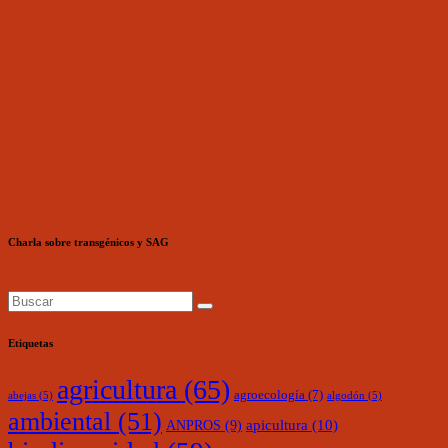
Charla sobre transgénicos y SAG
Etiquetas
agricultura
(65)
agroecología
(7)
abejas
(5)
algodón
(5)
ambiental
(51)
ANPROS
(9)
apicultura
(10)