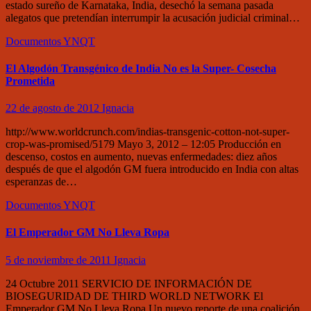
estado sureño de Karnataka, India, desechó la semana pasada
alegatos que pretendían interrumpir la acusación judicial criminal…
Documentos
YNQT
El Algodón Transgénico de India No es la Super- Cosecha
Prometida
22 de agosto de 2012
Ignacia
http://www.worldcrunch.com/indias-transgenic-cotton-not-super-
crop-was-promised/5179 Mayo 3, 2012 – 12:05 Producción en
descenso, costos en aumento, nuevas enfermedades: diez años
después de que el algodón GM fuera introducido en India con altas
esperanzas de…
Documentos
YNQT
El Emperador GM No Lleva Ropa
5 de noviembre de 2011
Ignacia
24 Octubre 2011 SERVICIO DE INFORMACIÓN DE
BIOSEGURIDAD DE THIRD WORLD NETWORK El
Emperador GM No Lleva Ropa Un nuevo reporte de una coalición