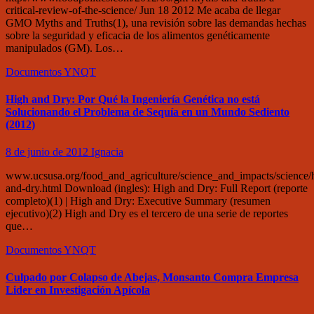
critical-review-of-the-science/ Jun 18 2012 Me acaba de llegar
GMO Myths and Truths(1), una revisión sobre las demandas hechas
sobre la seguridad y eficacia de los alimentos genéticamente
manipulados (GM). Los…
Documentos
YNQT
High and Dry: Por Qué la Ingeniería Genética no está
Solucionando el Problema de Sequía en un Mundo Sediento
(2012)
8 de junio de 2012
Ignacia
www.ucsusa.org/food_and_agriculture/science_and_impacts/science/
and-dry.html Download (ingles): High and Dry: Full Report (reporte
completo)(1) | High and Dry: Executive Summary (resumen
ejecutivo)(2) High and Dry es el tercero de una serie de reportes
que…
Documentos
YNQT
Culpado por Colapso de Abejas, Monsanto Compra Empresa
Lider en Investigación Apícola