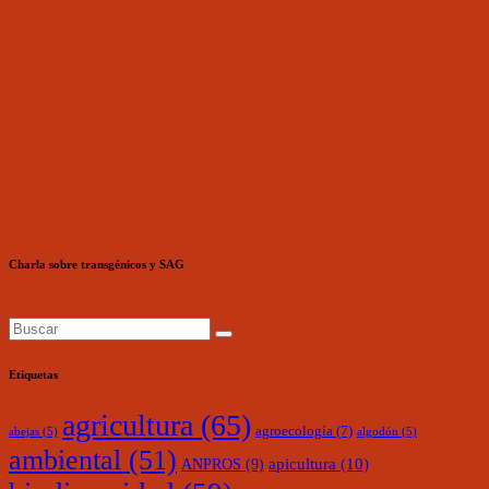
Charla sobre transgénicos y SAG
Etiquetas
agricultura
(65)
agroecología
(7)
abejas
(5)
algodón
(5)
ambiental
(51)
ANPROS
(9)
apicultura
(10)