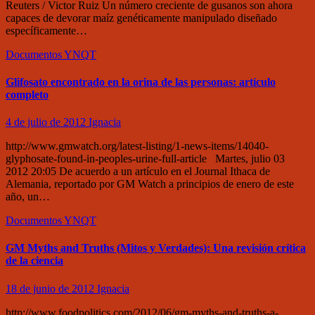
Reuters / Victor Ruiz Un número creciente de gusanos son ahora
capaces de devorar maíz genéticamente manipulado diseñado
específicamente…
Documentos
YNQT
Glifosato encontrado en la orina de las personas: artículo
completo
4 de julio de 2012
Ignacia
http://www.gmwatch.org/latest-listing/1-news-items/14040-
glyphosate-found-in-peoples-urine-full-article Martes, julio 03
2012 20:05 De acuerdo a un artículo en el Journal Ithaca de
Alemania, reportado por GM Watch a principios de enero de este
año, un…
Documentos
YNQT
GM Myths and Truths (Mitos y Verdades): Una revisión crítica
de la ciencia
18 de junio de 2012
Ignacia
http://www.foodpolitics.com/2012/06/gm-myths-and-truths-a-