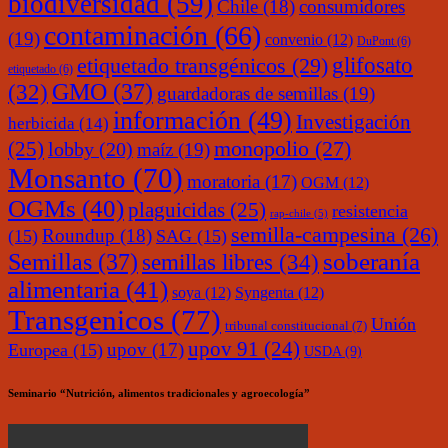
biodiversidad
(59)
Chile
(18)
consumidores
contaminación
(66)
(19)
convenio
(12)
DuPont
(6)
glifosato
etiquetado transgénicos
(29)
etiquetado
(6)
(32)
GMO
(37)
guardadoras de semillas
(19)
información
(49)
Investigación
herbicida
(14)
monopolio
(27)
(25)
lobby
(20)
maíz
(19)
Monsanto
(70)
moratoria
(17)
OGM
(12)
OGMs
(40)
plaguicidas
(25)
resistencia
rap-chile
(5)
semilla-campesina
(26)
Roundup
(18)
(15)
SAG
(15)
soberanía
Semillas
(37)
semillas libres
(34)
alimentaria
(41)
soya
(12)
Syngenta
(12)
Transgenicos
(77)
Unión
tribunal constitucional
(7)
upov 91
(24)
upov
(17)
Europea
(15)
USDA
(9)
Seminario “Nutrición, alimentos tradicionales y agroecología”