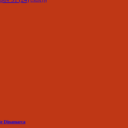
USDA
(9)
de Dinamarca