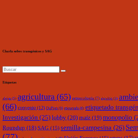
Charla sobre transgénicos y SAG
Etiquetas
agricultura
(65)
ambie
agroecología
(7)
abejas
(5)
algodón
(5)
(66)
etiquetado transgé
convenio
(12)
DuPont
(6)
etiquetado
(6)
monopolio
(
Investigación
(25)
lobby
(20)
maíz
(19)
Sem
semilla-campesina
(26)
Roundup
(18)
SAG
(15)
(77)
upov
(17)