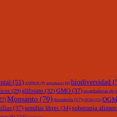
ntal
(51)
biodiversidad
(
ANPROS
(9)
apicultura
(10)
glifosato
(32)
GMO
(37)
nicos
(29)
guardadoras de s
Monsanto
(70)
OGM
27)
moratoria
(17)
OGM
(12)
soberanía alimen
illas
(37)
semillas libres
(34)
upov 91
(24)