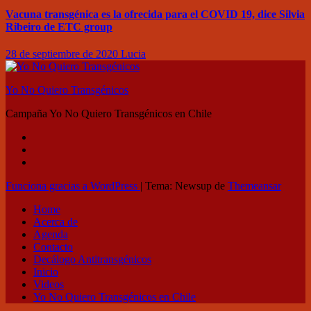
Vacuna transgénica es la ofrecida para el COVID 19, dice Silvia
Ribeiro de ETC group
28 de septiembre de 2020
Lucia
Yo No Quiero Transgénicos
Campaña Yo No Quiero Transgénicos en Chile
Funciona gracias a WordPress
|
Tema: Newsup de
Themeansar
Home
Acerca de
Agenda
Contacto
Decálogo Antitransgénicos
Inicio
Videos
Yo No Quiero Transgénicos en Chile