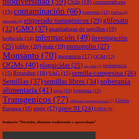
biodiversidad
(59)
Chile
(18)
consumidores
contaminación
(66)
(19)
convenio
(12)
DuPont
(6)
glifosato
etiquetado transgénicos
(29)
etiquetado
(6)
(32)
GMO
(37)
guardadoras de semillas
(19)
información
(49)
Investigación
herbicida
(14)
monopolio
(27)
(25)
lobby
(20)
maíz
(19)
Monsanto
(70)
moratoria
(17)
OGM
(12)
OGMs
(40)
plaguicidas
(25)
resistencia
rap-chile
(5)
semilla-campesina
(26)
Roundup
(18)
(15)
SAG
(15)
soberanía
Semillas
(37)
semillas libres
(34)
alimentaria
(41)
soya
(12)
Syngenta
(12)
Transgenicos
(77)
Unión
tribunal constitucional
(7)
upov 91
(24)
upov
(17)
Europea
(15)
USDA
(9)
Seminario “Nutrición, alimentos tradicionales y agroecología”