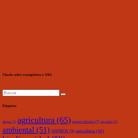
Charla sobre transgénicos y SAG
Etiquetas
agricultura
(65)
agroecología
(7)
abejas
(5)
algodón
(5)
ambiental
(51)
ANPROS
(9)
apicultura
(10)