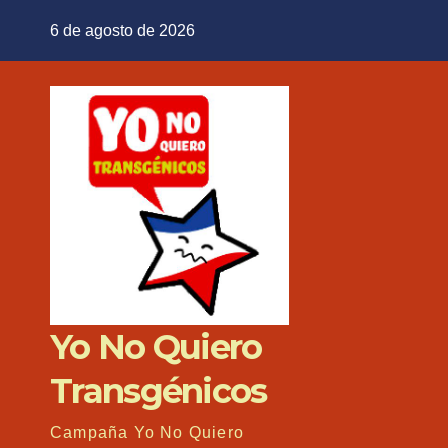
Saltar
6 de agosto de 2026
al
contenido
Yo No Quiero
Transgénicos
Campaña Yo No Quiero