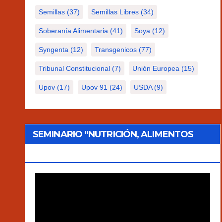
Semillas
(37)
Semillas Libres
(34)
Soberanía Alimentaria
(41)
Soya
(12)
Syngenta
(12)
Transgenicos
(77)
Tribunal Constitucional
(7)
Unión Europea
(15)
Upov
(17)
Upov 91
(24)
USDA
(9)
SEMINARIO “NUTRICIÓN, ALIMENTOS
TRADICIONALES Y AGROECOLOGÍA”
Reproductor
de
vídeo