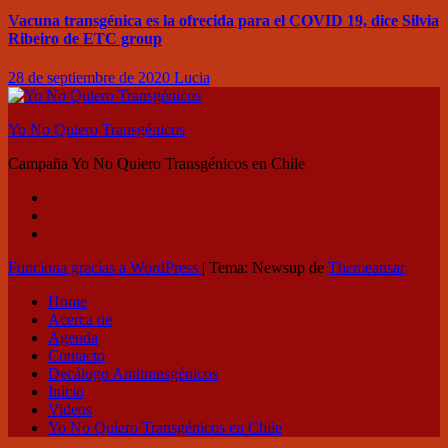
Vacuna transgénica es la ofrecida para el COVID 19, dice Silvia
Ribeiro de ETC group
28 de septiembre de 2020
Lucia
Yo No Quiero Transgénicos
Campaña Yo No Quiero Transgénicos en Chile
Funciona gracias a WordPress
|
Tema: Newsup de
Themeansar
Home
Acerca de
Agenda
Contacto
Decálogo Antitransgénicos
Inicio
Videos
Yo No Quiero Transgénicos en Chile