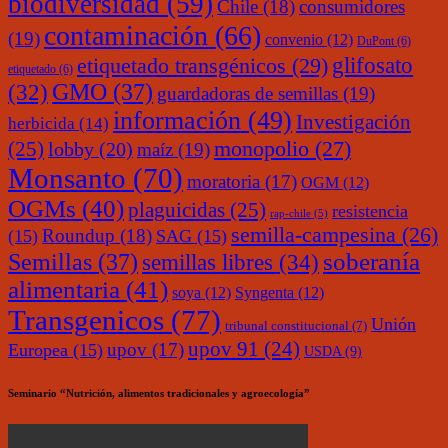
biodiversidad
(59)
Chile
(18)
consumidores
contaminación
(66)
(19)
convenio
(12)
DuPont
(6)
glifosato
etiquetado transgénicos
(29)
etiquetado
(6)
(32)
GMO
(37)
guardadoras de semillas
(19)
información
(49)
Investigación
herbicida
(14)
monopolio
(27)
(25)
lobby
(20)
maíz
(19)
Monsanto
(70)
moratoria
(17)
OGM
(12)
OGMs
(40)
plaguicidas
(25)
resistencia
rap-chile
(5)
semilla-campesina
(26)
Roundup
(18)
(15)
SAG
(15)
soberanía
Semillas
(37)
semillas libres
(34)
alimentaria
(41)
soya
(12)
Syngenta
(12)
Transgenicos
(77)
Unión
tribunal constitucional
(7)
upov 91
(24)
upov
(17)
Europea
(15)
USDA
(9)
Seminario “Nutrición, alimentos tradicionales y agroecología”