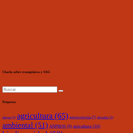
Charla sobre transgénicos y SAG
Etiquetas
agricultura
(65)
agroecología
(7)
abejas
(5)
algodón
(5)
ambiental
(51)
ANPROS
(9)
apicultura
(10)