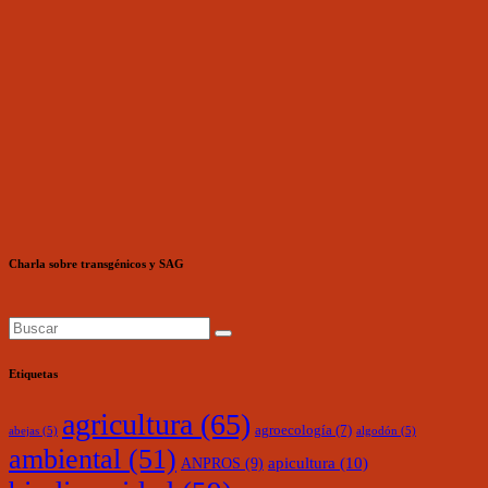
Charla sobre transgénicos y SAG
Etiquetas
agricultura
(65)
agroecología
(7)
abejas
(5)
algodón
(5)
ambiental
(51)
ANPROS
(9)
apicultura
(10)