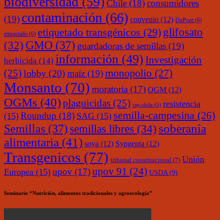
biodiversidad
(59)
Chile
(18)
consumidores
contaminación
(66)
(19)
convenio
(12)
DuPont
(6)
glifosato
etiquetado transgénicos
(29)
etiquetado
(6)
(32)
GMO
(37)
guardadoras de semillas
(19)
información
(49)
Investigación
herbicida
(14)
monopolio
(27)
(25)
lobby
(20)
maíz
(19)
Monsanto
(70)
moratoria
(17)
OGM
(12)
OGMs
(40)
plaguicidas
(25)
resistencia
rap-chile
(5)
semilla-campesina
(26)
Roundup
(18)
(15)
SAG
(15)
soberanía
Semillas
(37)
semillas libres
(34)
alimentaria
(41)
soya
(12)
Syngenta
(12)
Transgenicos
(77)
Unión
tribunal constitucional
(7)
upov 91
(24)
upov
(17)
Europea
(15)
USDA
(9)
Seminario “Nutrición, alimentos tradicionales y agroecología”