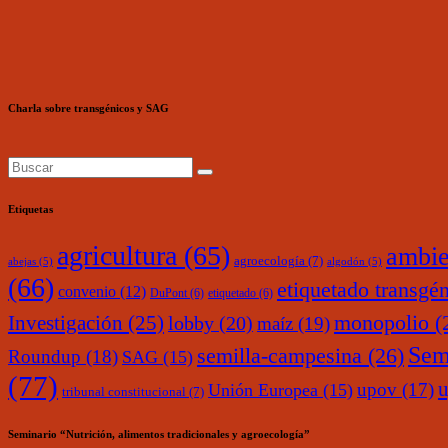
Charla sobre transgénicos y SAG
Etiquetas
agricultura
(65)
ambie
agroecología
(7)
abejas
(5)
algodón
(5)
(66)
etiquetado transgé
convenio
(12)
DuPont
(6)
etiquetado
(6)
monopolio
(
Investigación
(25)
lobby
(20)
maíz
(19)
Sem
semilla-campesina
(26)
Roundup
(18)
SAG
(15)
(77)
upov
(17)
Unión Europea
(15)
tribunal constitucional
(7)
Seminario “Nutrición, alimentos tradicionales y agroecología”