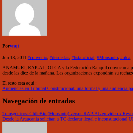
Por
ynqt
Jun 18, 2011
#convenio
,
#desde-las
,
#lista-oficial
,
#Monsanto
,
#olca
,
ANAMURI, RAP-AL; OLCA y la Federación Ranquil convocan a participa
desde las diez de la mañana. Las organizaciones expondrán su rechazo
El resto está aquí :
Audiencias en Tribunal Constitucional: una formal y una audiencia par
Navegación de entradas
Transgénicos: ChileBio (Monsanto) versus RAP-AL en video x Revo
Desde la Araucanía solicitan a TC declarar ilegal e inconstitucional