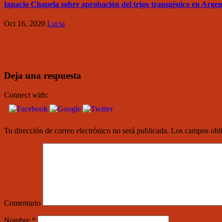
Ignacio Chapela sobre aprobación del trigo transgénico en Argen
Oct 16, 2020
Lucia
Deja una respuesta
Connect with:
Tu dirección de correo electrónico no será publicada.
Los campos obli
Comentario
Nombre
*