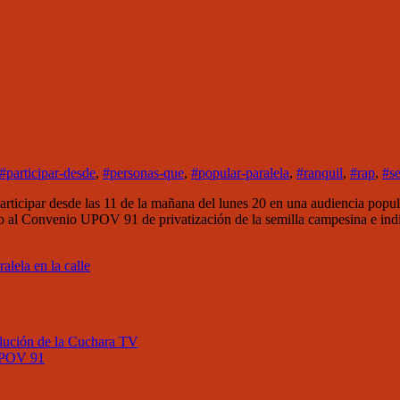
#participar-desde
,
#personas-que
,
#popular-paralela
,
#ranquil
,
#rap
,
#s
r desde las 11 de la mañana del lunes 20 en una audiencia popular pa
 al Convenio UPOV 91 de privatización de la semilla campesina e indíge
alela en la calle
lución de la Cuchara TV
 UPOV 91