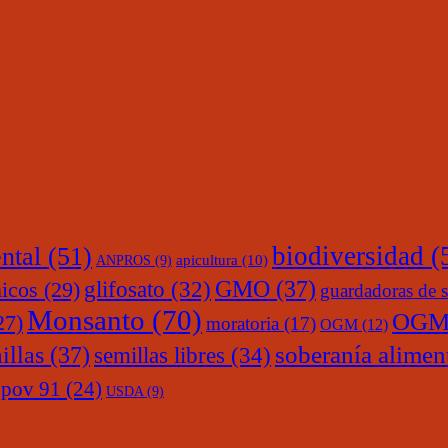
ntal
(51)
biodiversidad
(
ANPROS
(9)
apicultura
(10)
glifosato
(32)
GMO
(37)
nicos
(29)
guardadoras de s
Monsanto
(70)
OGM
27)
moratoria
(17)
OGM
(12)
soberanía alimen
illas
(37)
semillas libres
(34)
upov 91
(24)
USDA
(9)