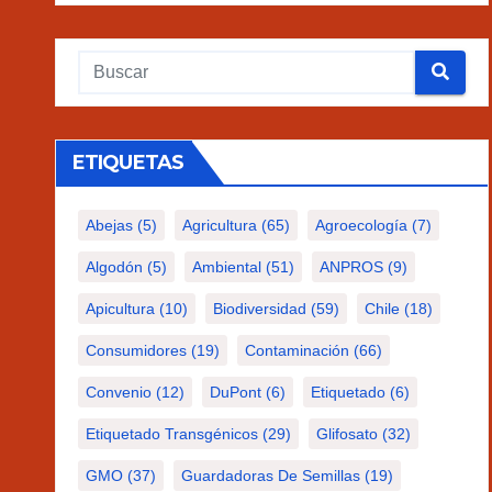
ETIQUETAS
Abejas
(5)
Agricultura
(65)
Agroecología
(7)
Algodón
(5)
Ambiental
(51)
ANPROS
(9)
Apicultura
(10)
Biodiversidad
(59)
Chile
(18)
Consumidores
(19)
Contaminación
(66)
Convenio
(12)
DuPont
(6)
Etiquetado
(6)
Etiquetado Transgénicos
(29)
Glifosato
(32)
GMO
(37)
Guardadoras De Semillas
(19)