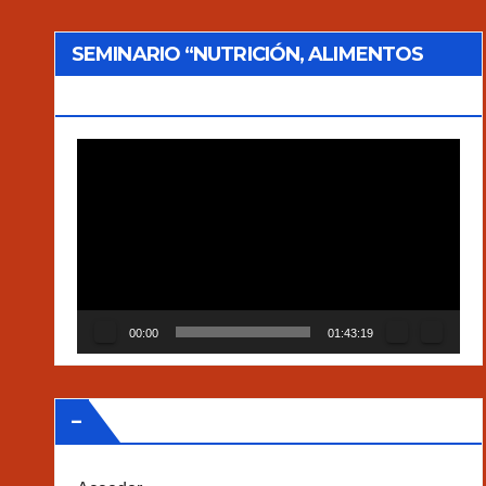
SEMINARIO “NUTRICIÓN, ALIMENTOS
TRADICIONALES Y AGROECOLOGÍA”
Reproductor
de
vídeo
00:00
01:43:19
–