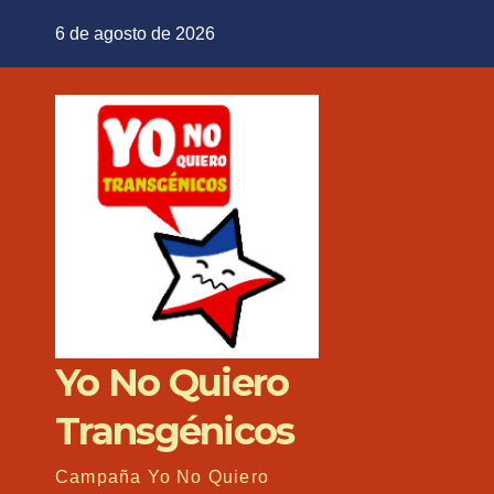
Saltar
6 de agosto de 2026
al
contenido
Yo No Quiero
Transgénicos
Campaña Yo No Quiero