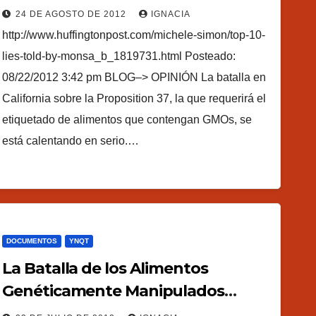
California
24 DE AGOSTO DE 2012
IGNACIA
http://www.huffingtonpost.com/michele-simon/top-10-
lies-told-by-monsa_b_1819731.html Posteado:
08/22/2012 3:42 pm BLOG–> OPINIÓN La batalla en
California sobre la Proposition 37, la que requerirá el
etiquetado de alimentos que contengan GMOs, se
está calentando en serio.…
DOCUMENTOS
YNQT
La Batalla de los Alimentos
Genéticamente Manipulados
Llega a las Urnas