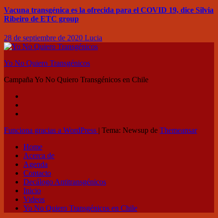
Vacuna transgénica es la ofrecida para el COVID 19, dice Silvia
Ribeiro de ETC group
28 de septiembre de 2020
Lucia
Yo No Quiero Transgénicos
Campaña Yo No Quiero Transgénicos en Chile
Funciona gracias a WordPress
|
Tema: Newsup de
Themeansar
Home
Acerca de
Agenda
Contacto
Decálogo Antitransgénicos
Inicio
Videos
Yo No Quiero Transgénicos en Chile