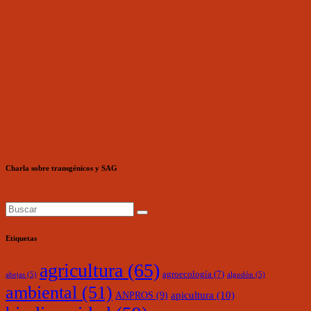
Charla sobre transgénicos y SAG
Etiquetas
agricultura
(65)
agroecología
(7)
abejas
(5)
algodón
(5)
ambiental
(51)
ANPROS
(9)
apicultura
(10)