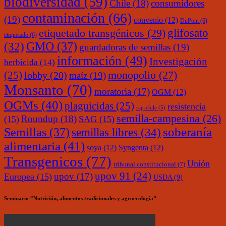
biodiversidad
(59)
Chile
(18)
consumidores
contaminación
(66)
(19)
convenio
(12)
DuPont
(6)
glifosato
etiquetado transgénicos
(29)
etiquetado
(6)
(32)
GMO
(37)
guardadoras de semillas
(19)
información
(49)
Investigación
herbicida
(14)
monopolio
(27)
(25)
lobby
(20)
maíz
(19)
Monsanto
(70)
moratoria
(17)
OGM
(12)
OGMs
(40)
plaguicidas
(25)
resistencia
rap-chile
(5)
semilla-campesina
(26)
Roundup
(18)
(15)
SAG
(15)
soberanía
Semillas
(37)
semillas libres
(34)
alimentaria
(41)
soya
(12)
Syngenta
(12)
Transgenicos
(77)
Unión
tribunal constitucional
(7)
upov 91
(24)
upov
(17)
Europea
(15)
USDA
(9)
Seminario “Nutrición, alimentos tradicionales y agroecología”