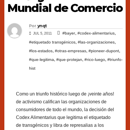
Mundial de Comercio
Por
ynqt
,
,
#bayer
#codex-alimentarius
JUL 5, 2011
,
,
#etiquetado transgénicos
#las-organizaciones
,
,
,
#los-estados
#otras-empresas
#pioneer-dupont
,
,
,
#que-legitima
#que-protejan
#rico-luego
#triunfo-
hist
Como un triunfo histórico luego de ¡veinte años!
de activismo califican las organizaciones de
consumidores de todo el mundo, la decisión del
Codex Alimentarius que legitima el etiquetado
de transgénicos y libra de represalias a los