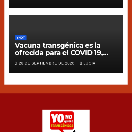
YNQT
Vacuna transgénica es la
ofrecida para el COVID 19,
dice Silvia Ribeiro de ETC
28 DE SEPTIEMBRE DE 2020
LUCIA
group