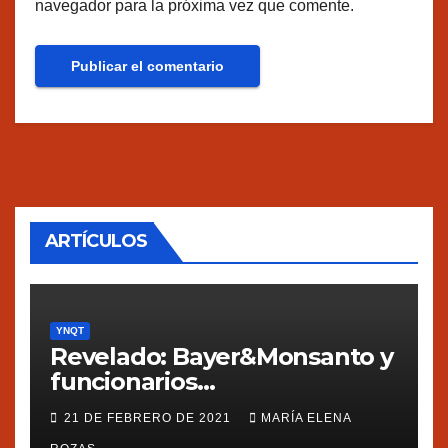
navegador para la próxima vez que comente.
ARTÍCULOS
YNQT
Revelado: Bayer&Monsanto y
funcionarios
estadounidenses
21 DE FEBRERO DE 2021
MARÍA ELENA
presionaron a México