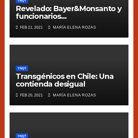
YNQT
Revelado: Bayer&Monsanto y
funcionarios
estadounidenses
FEB 21, 2021
MARÍA ELENA ROZAS
presionaron a México
YNQT
Transgénicos en Chile: Una
contienda desigual
FEB 20, 2021
MARÍA ELENA ROZAS
YNQT