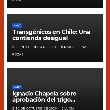
ROZAS
YNQT
Transgénicos en Chile: Una
contienda desigual
20 DE FEBRERO DE 2021
MARÍA ELENA
ROZAS
YNQT
Ignacio Chapela sobre
aprobación del trigo
transgénico en Argentina
16 DE OCTUBRE DE 2020
LUCIA