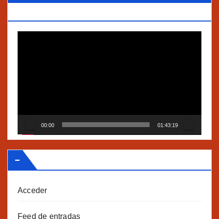
TRADICIONALES Y AGROECOLOGÍA”
Reproductor
de
vídeo
00:00
01:43:19
–
Acceder
Feed de entradas