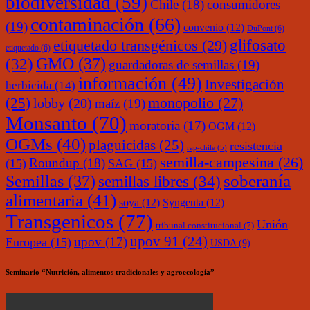
biodiversidad
(59)
Chile
(18)
consumidores
contaminación
(66)
(19)
convenio
(12)
DuPont
(6)
glifosato
etiquetado transgénicos
(29)
etiquetado
(6)
(32)
GMO
(37)
guardadoras de semillas
(19)
información
(49)
Investigación
herbicida
(14)
monopolio
(27)
(25)
lobby
(20)
maíz
(19)
Monsanto
(70)
moratoria
(17)
OGM
(12)
OGMs
(40)
plaguicidas
(25)
resistencia
rap-chile
(5)
semilla-campesina
(26)
Roundup
(18)
(15)
SAG
(15)
soberanía
Semillas
(37)
semillas libres
(34)
alimentaria
(41)
soya
(12)
Syngenta
(12)
Transgenicos
(77)
Unión
tribunal constitucional
(7)
upov 91
(24)
upov
(17)
Europea
(15)
USDA
(9)
Seminario “Nutrición, alimentos tradicionales y agroecología”