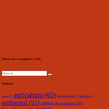
Charla sobre transgénicos y SAG
Etiquetas
agricultura
(65)
agroecología
(7)
abejas
(5)
algodón
(5)
ambiental
(51)
ANPROS
(9)
apicultura
(10)