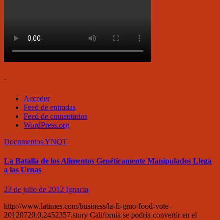
–
Acceder
Feed de entradas
Feed de comentarios
WordPress.org
Documentos
YNQT
La Batalla de los Alimentos Genéticamente Manipulados Llega
a las Urnas
23 de julio de 2012
Ignacia
http://www.latimes.com/business/la-fi-gmo-food-vote-
20120720,0,2452357.story California se podría convertir en el