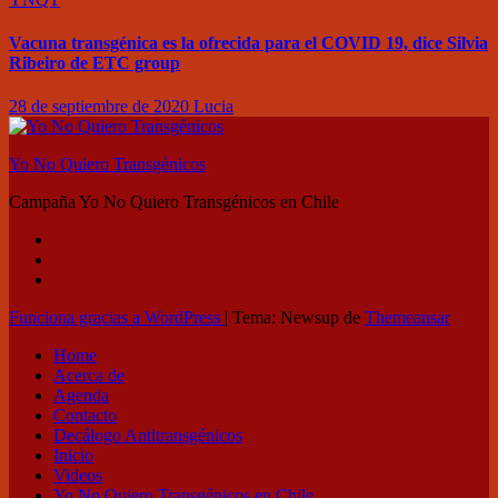
Vacuna transgénica es la ofrecida para el COVID 19, dice Silvia
Ribeiro de ETC group
28 de septiembre de 2020
Lucia
Yo No Quiero Transgénicos
Campaña Yo No Quiero Transgénicos en Chile
Funciona gracias a WordPress
|
Tema: Newsup de
Themeansar
Home
Acerca de
Agenda
Contacto
Decálogo Antitransgénicos
Inicio
Videos
Yo No Quiero Transgénicos en Chile