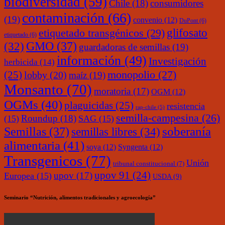
biodiversidad
(59)
Chile
(18)
consumidores
contaminación
(66)
(19)
convenio
(12)
DuPont
(6)
glifosato
etiquetado transgénicos
(29)
etiquetado
(6)
(32)
GMO
(37)
guardadoras de semillas
(19)
información
(49)
Investigación
herbicida
(14)
monopolio
(27)
(25)
lobby
(20)
maíz
(19)
Monsanto
(70)
moratoria
(17)
OGM
(12)
OGMs
(40)
plaguicidas
(25)
resistencia
rap-chile
(5)
semilla-campesina
(26)
Roundup
(18)
(15)
SAG
(15)
soberanía
Semillas
(37)
semillas libres
(34)
alimentaria
(41)
soya
(12)
Syngenta
(12)
Transgenicos
(77)
Unión
tribunal constitucional
(7)
upov 91
(24)
upov
(17)
Europea
(15)
USDA
(9)
Seminario “Nutrición, alimentos tradicionales y agroecología”