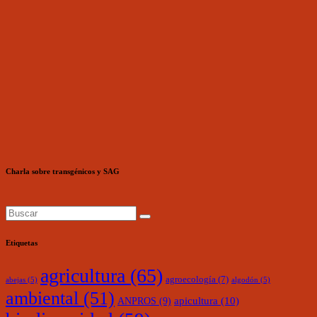
Charla sobre transgénicos y SAG
Etiquetas
agricultura
(65)
agroecología
(7)
abejas
(5)
algodón
(5)
ambiental
(51)
ANPROS
(9)
apicultura
(10)