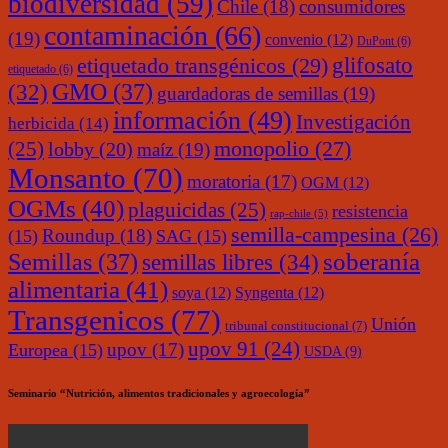
biodiversidad
(59)
Chile
(18)
consumidores
contaminación
(66)
(19)
convenio
(12)
DuPont
(6)
glifosato
etiquetado transgénicos
(29)
etiquetado
(6)
(32)
GMO
(37)
guardadoras de semillas
(19)
información
(49)
Investigación
herbicida
(14)
monopolio
(27)
(25)
lobby
(20)
maíz
(19)
Monsanto
(70)
moratoria
(17)
OGM
(12)
OGMs
(40)
plaguicidas
(25)
resistencia
rap-chile
(5)
semilla-campesina
(26)
Roundup
(18)
(15)
SAG
(15)
soberanía
Semillas
(37)
semillas libres
(34)
alimentaria
(41)
soya
(12)
Syngenta
(12)
Transgenicos
(77)
Unión
tribunal constitucional
(7)
upov 91
(24)
upov
(17)
Europea
(15)
USDA
(9)
Seminario “Nutrición, alimentos tradicionales y agroecología”