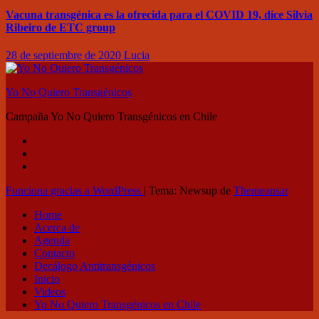
Vacuna transgénica es la ofrecida para el COVID 19, dice Silvia
Ribeiro de ETC group
28 de septiembre de 2020
Lucia
Yo No Quiero Transgénicos
Campaña Yo No Quiero Transgénicos en Chile
Funciona gracias a WordPress
|
Tema: Newsup de
Themeansar
Home
Acerca de
Agenda
Contacto
Decálogo Antitransgénicos
Inicio
Videos
Yo No Quiero Transgénicos en Chile