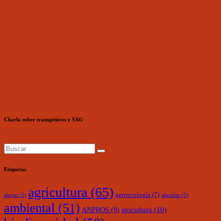
Charla sobre transgénicos y SAG
Etiquetas
agricultura
(65)
agroecología
(7)
abejas
(5)
algodón
(5)
ambiental
(51)
ANPROS
(9)
apicultura
(10)