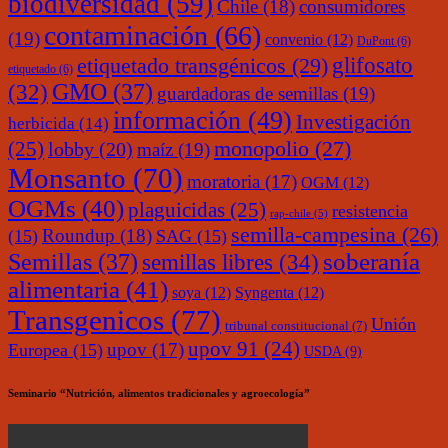
biodiversidad
(59)
Chile
(18)
consumidores
contaminación
(66)
(19)
convenio
(12)
DuPont
(6)
glifosato
etiquetado transgénicos
(29)
etiquetado
(6)
(32)
GMO
(37)
guardadoras de semillas
(19)
información
(49)
Investigación
herbicida
(14)
monopolio
(27)
(25)
lobby
(20)
maíz
(19)
Monsanto
(70)
moratoria
(17)
OGM
(12)
OGMs
(40)
plaguicidas
(25)
resistencia
rap-chile
(5)
semilla-campesina
(26)
Roundup
(18)
(15)
SAG
(15)
soberanía
Semillas
(37)
semillas libres
(34)
alimentaria
(41)
soya
(12)
Syngenta
(12)
Transgenicos
(77)
Unión
tribunal constitucional
(7)
upov 91
(24)
upov
(17)
Europea
(15)
USDA
(9)
Seminario “Nutrición, alimentos tradicionales y agroecología”