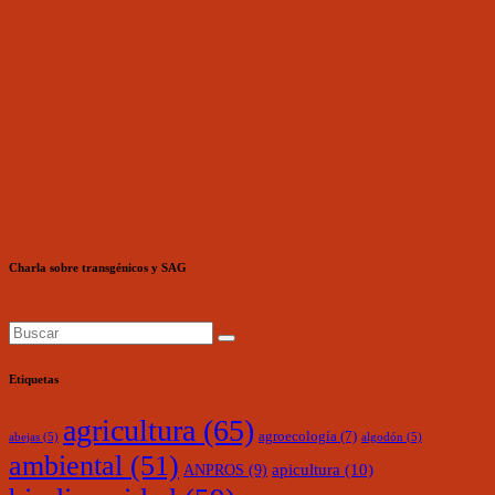
Charla sobre transgénicos y SAG
Etiquetas
agricultura
(65)
agroecología
(7)
abejas
(5)
algodón
(5)
ambiental
(51)
ANPROS
(9)
apicultura
(10)