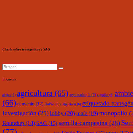
Charla sobre transgénicos y SAG
Etiquetas
agricultura
(65)
ambie
agroecología
(7)
abejas
(5)
algodón
(5)
(66)
etiquetado transgé
convenio
(12)
DuPont
(6)
etiquetado
(6)
monopolio
(
Investigación
(25)
lobby
(20)
maíz
(19)
Sem
semilla-campesina
(26)
Roundup
(18)
SAG
(15)
(77)
upov
(17)