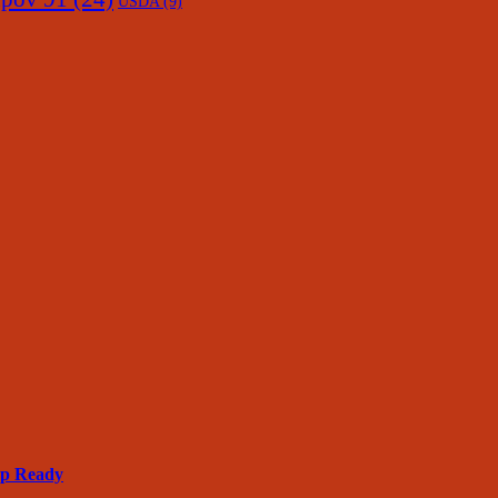
USDA
(9)
up Ready