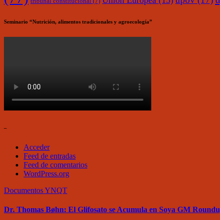
Unión Europea
(15)
tribunal constitucional
(7)
Seminario “Nutrición, alimentos tradicionales y agroecología”
–
Acceder
Feed de entradas
Feed de comentarios
WordPress.org
Documentos
YNQT
Dr. Thomas Bøhn: El Glifosato se Acumula en Soya GM Round