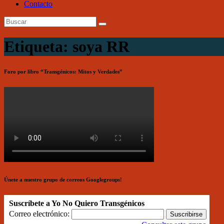
Contacto
Etiqueta: soya RR
Foro por libro “Transgénicos: Mitos y Verdades”
Únete a nuestro grupo de correos Googlegroups!
Suscríbete a Yo No Quiero Transgénicos
Correo electrónico: