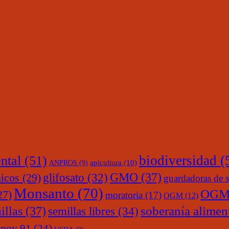
ntal
(51)
biodiversidad
(
ANPROS
(9)
apicultura
(10)
glifosato
(32)
GMO
(37)
nicos
(29)
guardadoras de s
Monsanto
(70)
OGM
27)
moratoria
(17)
OGM
(12)
soberanía alimen
illas
(37)
semillas libres
(34)
upov 91
(24)