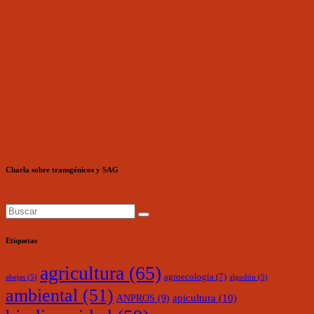
Charla sobre transgénicos y SAG
Etiquetas
agricultura
(65)
agroecología
(7)
abejas
(5)
algodón
(5)
ambiental
(51)
ANPROS
(9)
apicultura
(10)