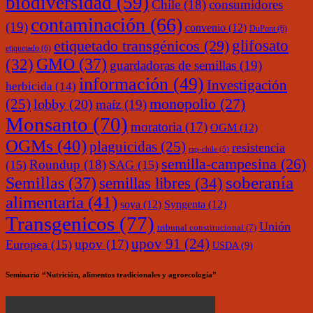
biodiversidad
(59)
Chile
(18)
consumidores
contaminación
(66)
(19)
convenio
(12)
DuPont
(6)
glifosato
etiquetado transgénicos
(29)
etiquetado
(6)
(32)
GMO
(37)
guardadoras de semillas
(19)
información
(49)
Investigación
herbicida
(14)
monopolio
(27)
(25)
lobby
(20)
maíz
(19)
Monsanto
(70)
moratoria
(17)
OGM
(12)
OGMs
(40)
plaguicidas
(25)
resistencia
rap-chile
(5)
semilla-campesina
(26)
Roundup
(18)
(15)
SAG
(15)
soberanía
Semillas
(37)
semillas libres
(34)
alimentaria
(41)
soya
(12)
Syngenta
(12)
Transgenicos
(77)
Unión
tribunal constitucional
(7)
upov 91
(24)
upov
(17)
Europea
(15)
USDA
(9)
Seminario “Nutrición, alimentos tradicionales y agroecología”