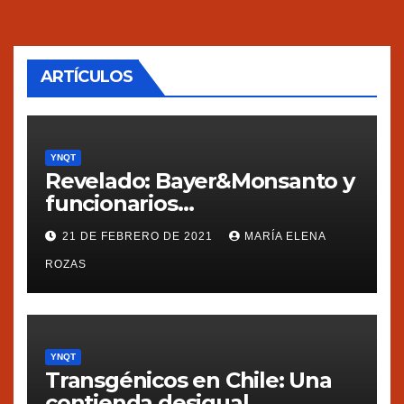
ARTÍCULOS
YNQT
Revelado: Bayer&Monsanto y
funcionarios
estadounidenses
21 DE FEBRERO DE 2021
MARÍA ELENA
presionaron a México
ROZAS
YNQT
Transgénicos en Chile: Una
contienda desigual