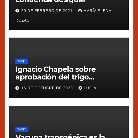
20 DE FEBRERO DE 2021
MARÍA ELENA
ROZAS
YNQT
Ignacio Chapela sobre
aprobación del trigo
transgénico en Argentina
16 DE OCTUBRE DE 2020
LUCIA
YNQT
Vacuna transgénica es la