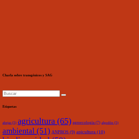
Charla sobre transgénicos y SAG
Etiquetas
agricultura
(65)
agroecología
(7)
abejas
(5)
algodón
(5)
ambiental
(51)
ANPROS
(9)
apicultura
(10)