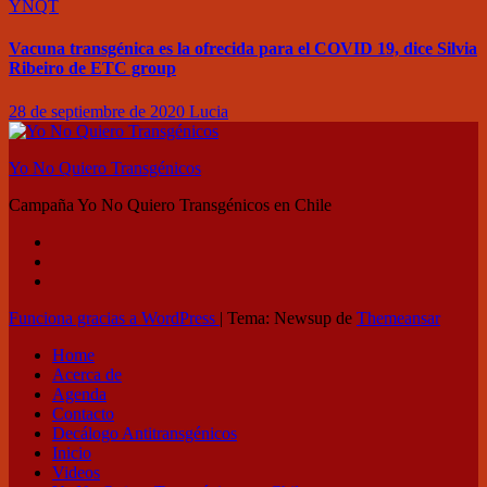
YNQT
Vacuna transgénica es la ofrecida para el COVID 19, dice Silvia
Ribeiro de ETC group
28 de septiembre de 2020
Lucia
Yo No Quiero Transgénicos
Campaña Yo No Quiero Transgénicos en Chile
Funciona gracias a WordPress
|
Tema: Newsup de
Themeansar
Home
Acerca de
Agenda
Contacto
Decálogo Antitransgénicos
Inicio
Videos