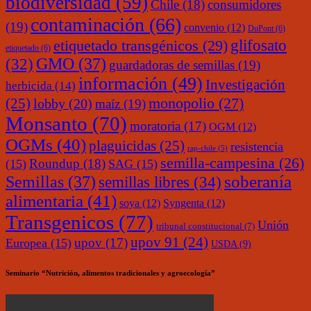
biodiversidad
(59)
Chile
(18)
consumidores
contaminación
(66)
(19)
convenio
(12)
DuPont
(6)
glifosato
etiquetado transgénicos
(29)
etiquetado
(6)
(32)
GMO
(37)
guardadoras de semillas
(19)
información
(49)
Investigación
herbicida
(14)
monopolio
(27)
(25)
lobby
(20)
maíz
(19)
Monsanto
(70)
moratoria
(17)
OGM
(12)
OGMs
(40)
plaguicidas
(25)
resistencia
rap-chile
(5)
semilla-campesina
(26)
Roundup
(18)
(15)
SAG
(15)
soberanía
Semillas
(37)
semillas libres
(34)
alimentaria
(41)
soya
(12)
Syngenta
(12)
Transgenicos
(77)
Unión
tribunal constitucional
(7)
upov 91
(24)
upov
(17)
Europea
(15)
USDA
(9)
Seminario “Nutrición, alimentos tradicionales y agroecología”