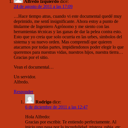
Alfredo Izquierdo
dice:
24 de agosto de 2011 a las 17:09
…Hace tiempo atras, cuando vi este documental quedé muy
deprimido, me sentí insignificante. Ahora estoy a punto de
titularme de Ingeniero Agrónomo y me siento con las
herramientas técnicas y las ganas de dar la pelea contra esto.
Esto que yo creia que solo ocurria en las urbes, simbolos del
sistema y su nuevo orden. Mas comprendí que quieren
atacarnos por todas partes, impidiendonos poder elegir lo que
queremos para nuestras vidas, nuestros hijos, nuestra tierra…
Gracias por el sitio.
Vean el documental…
Un servidor.
Alfredo.
Responder
Rodrigo
dice:
6 de diciembre de 2011 a las 12:47
Hola Alfredo:
Gracias por escribir. Te entiendo perfectamente. Al
inicio uno pasa por la incredulidad, tristeza, rabia, etc.