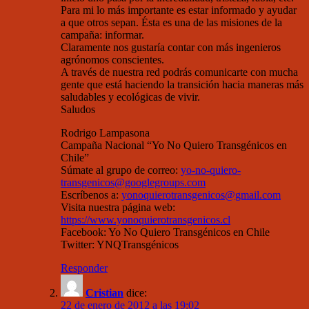
Para mi lo más importante es estar informado y ayudar
a que otros sepan. Ésta es una de las misiones de la
campaña: informar.
Claramente nos gustaría contar con más ingenieros
agrónomos conscientes.
A través de nuestra red podrás comunicarte con mucha
gente que está haciendo la transición hacia maneras más
saludables y ecológicas de vivir.
Saludos
Rodrigo Lampasona
Campaña Nacional “Yo No Quiero Transgénicos en
Chile”
Súmate al grupo de correo:
yo-no-quiero-
transgenicos@googlegroups.com
Escríbenos a:
yonoquierotransgenicos@gmail.com
Visita nuestra página web:
https://www.yonoquierotransgenicos.cl
Facebook: Yo No Quiero Transgénicos en Chile
Twitter: YNQTransgénicos
Responder
Cristian
dice:
22 de enero de 2012 a las 19:02