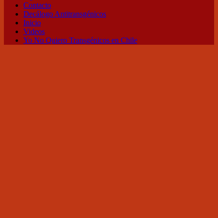
Contacto
Decálogo Antitransgénicos
Inicio
Videos
Yo No Quiero Transgénicos en Chile