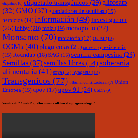
glifosato
etiquetado transgénicos
(29)
etiquetado
(6)
(32)
GMO
(37)
guardadoras de semillas
(19)
información
(49)
Investigación
herbicida
(14)
monopolio
(27)
(25)
lobby
(20)
maíz
(19)
Monsanto
(70)
moratoria
(17)
OGM
(12)
OGMs
(40)
plaguicidas
(25)
resistencia
rap-chile
(5)
semilla-campesina
(26)
Roundup
(18)
(15)
SAG
(15)
soberanía
Semillas
(37)
semillas libres
(34)
alimentaria
(41)
soya
(12)
Syngenta
(12)
Transgenicos
(77)
Unión
tribunal constitucional
(7)
upov 91
(24)
upov
(17)
Europea
(15)
USDA
(9)
Seminario “Nutrición, alimentos tradicionales y agroecología”