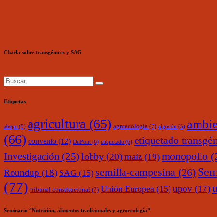
Charla sobre transgénicos y SAG
Etiquetas
agricultura
(65)
ambie
agroecología
(7)
abejas
(5)
algodón
(5)
(66)
etiquetado transgé
convenio
(12)
DuPont
(6)
etiquetado
(6)
monopolio
(
Investigación
(25)
lobby
(20)
maíz
(19)
Sem
semilla-campesina
(26)
Roundup
(18)
SAG
(15)
(77)
upov
(17)
Unión Europea
(15)
tribunal constitucional
(7)
Seminario “Nutrición, alimentos tradicionales y agroecología”