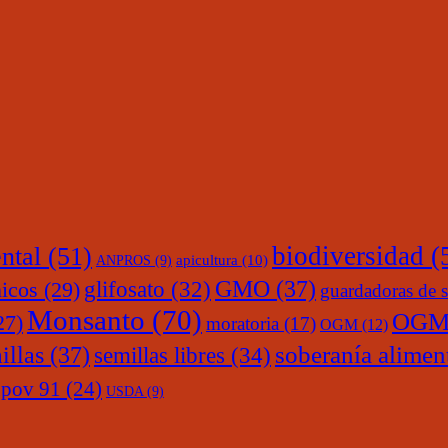
ntal
(51)
biodiversidad
(
ANPROS
(9)
apicultura
(10)
glifosato
(32)
GMO
(37)
nicos
(29)
guardadoras de s
Monsanto
(70)
OGM
27)
moratoria
(17)
OGM
(12)
soberanía alimen
illas
(37)
semillas libres
(34)
upov 91
(24)
USDA
(9)