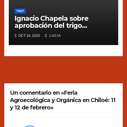
YNQT
Ignacio Chapela sobre
aprobación del trigo
transgénico en Argentina
OCT 16, 2020
LUCIA
Un comentario en «Feria
Agroecológica y Orgánica en Chiloé: 11
y 12 de febrero»