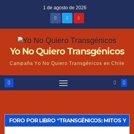
Saltar
1 de agosto de 2026
al
contenido
Yo No Quiero Transgénicos
Campaña Yo No Quiero Transgénicos en Chile
FORO POR LIBRO “TRANSGÉNICOS: MITOS Y
VERDADES”