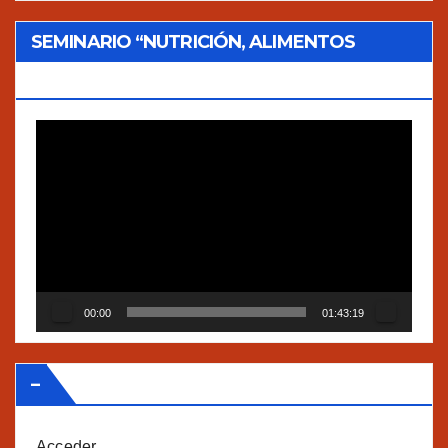
SEMINARIO “NUTRICIÓN, ALIMENTOS
TRADICIONALES Y AGROECOLOGÍA”
Reproductor
de
vídeo
00:00
01:43:19
–
Acceder