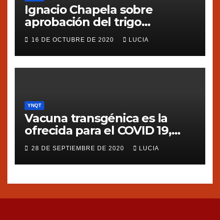
Ignacio Chapela sobre
aprobación del trigo
transgénico en Argentina
16 DE OCTUBRE DE 2020
LUCIA
YNQT
Vacuna transgénica es la
ofrecida para el COVID 19,
dice Silvia Ribeiro de ETC
28 DE SEPTIEMBRE DE 2020
LUCIA
group