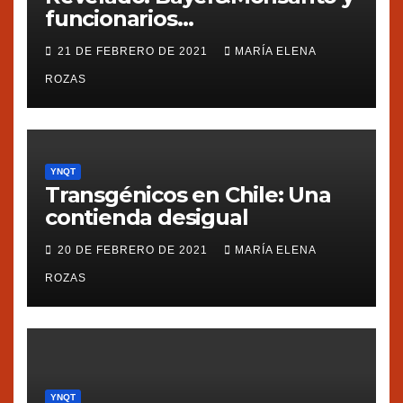
funcionarios
estadounidenses
21 DE FEBRERO DE 2021
MARÍA ELENA
presionaron a México
ROZAS
YNQT
Transgénicos en Chile: Una
contienda desigual
20 DE FEBRERO DE 2021
MARÍA ELENA
ROZAS
YNQT