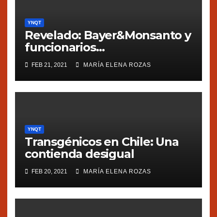
YNQT
Revelado: Bayer&Monsanto y
funcionarios
estadounidenses
FEB 21, 2021
MARÍA ELENA ROZAS
presionaron a México
YNQT
Transgénicos en Chile: Una
contienda desigual
FEB 20, 2021
MARÍA ELENA ROZAS