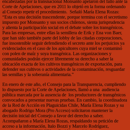
encabezadas por la transnacional Monsanto apelaron del fallo ante la
Corte de Apelaciones, que en 2011 lo objetó en la forma ordenando
al Consejo repetir el procedimiento. Señaló María Elena Rozas:
“Esta es una decisión trascendente, porque termina con el secretismo
impuesto por Monsanto y sus socios chilenos, sienta jurisprudencia
y alienta la participación social en el debate sobre los transgénicos.
Para las empresas, entre ellas la semillera de Erik y Ena von Baer,
que han sido también parte del lobby de las citadas corporaciones,
fue insostenible seguir defendiendo el secreto ante los perjuicios ya
evidenciados en el caso de los apicultores cuya miel se contaminó
con polen de maíz y soya transgénica. Las organizaciones y
comunidades podrán ejercer libremente su derecho a saber la
ubicación exacta de los cultivos transgénicos de exportación, para
defender sus cultivos o actividades de la contaminación, resguardar
las semillas y la soberanía alimentaria.”
En enero de este año, el Consejo para la Transparencia, cumpliendo
lo dispuesto por la Corte de Apelaciones, llamó a una audiencia
pública marcada por la ausencia de los productores de transgénicos
convocados a presentar nuevas pruebas. En cambio, la coordinadora
de la Red de Acción en Plaguicidas Chile, María Elena Rozas y su
abogado Rodrigo Mora (Pro Acceso) solicitaron mantener la
decisión inicial del Consejo a favor del derecho a saber.
Acompañaron a María Elena Rozas, respaldando su petición de
acceso a la información, Italo Bozzi y Marcelo Rodríguez,