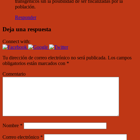
transgénicos sin la posibilidad de ser fiscalizadas por la
población.
Responder
Deja una respuesta
Connect with:
Tu dirección de correo electrónico no será publicada.
Los campos
obligatorios están marcados con
*
Comentario
Nombre
*
Correo electrónico
*