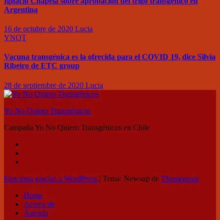
Ignacio Chapela sobre aprobación del trigo transgénico en
Argentina
16 de octubre de 2020
Lucia
YNQT
Vacuna transgénica es la ofrecida para el COVID 19, dice Silvia
Ribeiro de ETC group
28 de septiembre de 2020
Lucia
Yo No Quiero Transgénicos
Campaña Yo No Quiero Transgénicos en Chile
Funciona gracias a WordPress
|
Tema: Newsup de
Themeansar
Home
Acerca de
Agenda