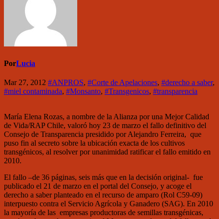
Por
Lucia
Mar 27, 2012
#ANPROS
,
#Corte de Apelaciones
,
#derecho a saber
,
#miel contaminada
,
#Monsanto
,
#Transgenicos
,
#transparencia
María Elena Rozas, a nombre de la Alianza por una Mejor Calidad
de Vida/RAP Chile, valoró hoy 23 de marzo el fallo definitivo del
Consejo de Transparencia presidido por Alejandro Ferreira, que
puso fin al secreto sobre la ubicación exacta de los cultivos
transgénicos, al resolver por unanimidad ratificar el fallo emitido en
2010.
El fallo –de 36 páginas, seis más que en la decisión original- fue
publicado el 21 de marzo en el portal del Consejo, y acoge el
derecho a saber planteado en el recurso de amparo (Rol C59-09)
interpuesto contra el Servicio Agrícola y Ganadero (SAG). En 2010
la mayoría de las empresas productoras de semillas transgénicas,