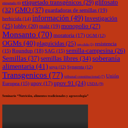
glifosato
etiquetado transgénicos
(29)
etiquetado
(6)
(32)
GMO
(37)
guardadoras de semillas
(19)
información
(49)
Investigación
herbicida
(14)
monopolio
(27)
(25)
lobby
(20)
maíz
(19)
Monsanto
(70)
moratoria
(17)
OGM
(12)
OGMs
(40)
plaguicidas
(25)
resistencia
rap-chile
(5)
semilla-campesina
(26)
Roundup
(18)
(15)
SAG
(15)
soberanía
Semillas
(37)
semillas libres
(34)
alimentaria
(41)
soya
(12)
Syngenta
(12)
Transgenicos
(77)
Unión
tribunal constitucional
(7)
upov 91
(24)
upov
(17)
Europea
(15)
USDA
(9)
Seminario “Nutrición, alimentos tradicionales y agroecología”