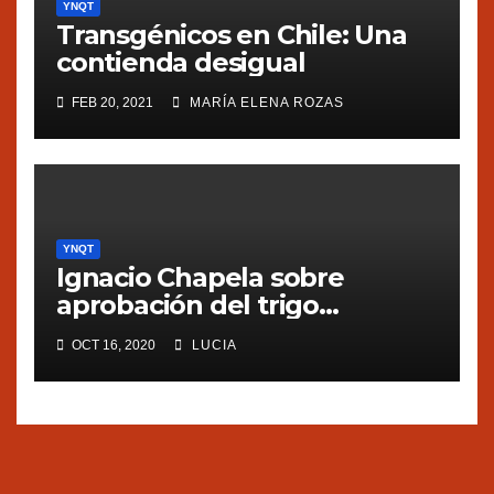
YNQT
Transgénicos en Chile: Una
contienda desigual
FEB 20, 2021
MARÍA ELENA ROZAS
YNQT
Ignacio Chapela sobre
aprobación del trigo
transgénico en Argentina
OCT 16, 2020
LUCIA