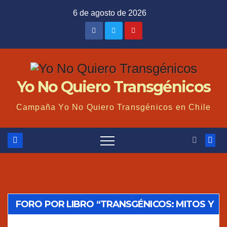
Saltar
6 de agosto de 2026
al
contenido
Yo No Quiero Transgénicos
Campaña Yo No Quiero Transgénicos en Chile
FORO POR LIBRO “TRANSGÉNICOS: MITOS Y
VERDADES”