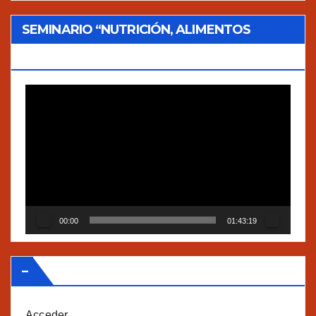
SEMINARIO “NUTRICIÓN, ALIMENTOS
TRADICIONALES Y AGROECOLOGÍA”
Reproductor
de
vídeo
00:00
01:43:19
–
Acceder