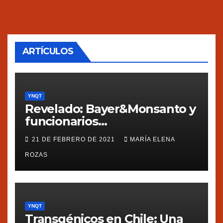
ARTÍCULOS
YNQT
Revelado: Bayer&Monsanto y
funcionarios
estadounidenses
21 DE FEBRERO DE 2021
MARÍA ELENA
presionaron a México
ROZAS
YNQT
Transgénicos en Chile: Una