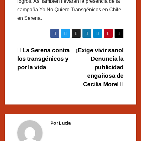
logros. Así también llevarán la presencia de la
campaña Yo No Quiero Transgénicos en Chile
en Serena.
Navegación
La Serena contra
¡Exige vivir sano!
los transgénicos y
Denuncia la
de
por la vida
publicidad
entradas
engañosa de
Cecilia Morel
Por
Lucia