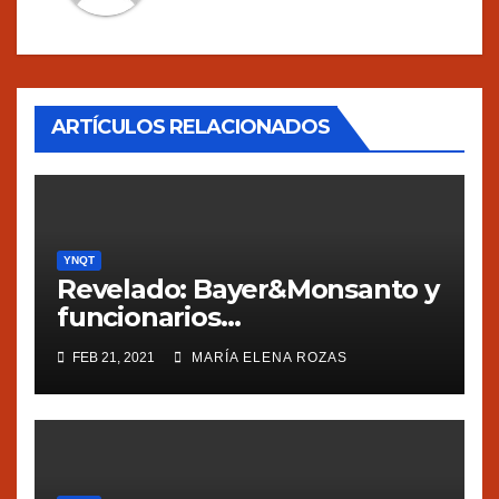
ARTÍCULOS RELACIONADOS
YNQT
Revelado: Bayer&Monsanto y
funcionarios
estadounidenses
FEB 21, 2021
MARÍA ELENA ROZAS
presionaron a México