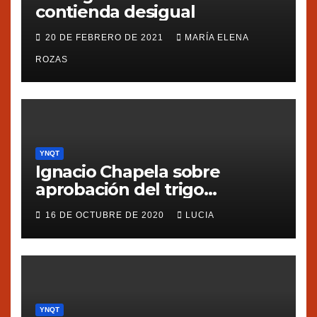
contienda desigual
20 DE FEBRERO DE 2021
MARÍA ELENA
ROZAS
YNQT
Ignacio Chapela sobre
aprobación del trigo
transgénico en Argentina
16 DE OCTUBRE DE 2020
LUCIA
YNQT