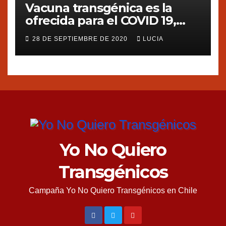
Vacuna transgénica es la
ofrecida para el COVID 19,
dice Silvia Ribeiro de ETC
28 DE SEPTIEMBRE DE 2020
LUCIA
group
Yo No Quiero
Transgénicos
Campaña Yo No Quiero Transgénicos en Chile