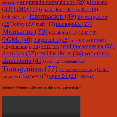
glifosato
etiquetado transgénicos
(29)
etiquetado
(6)
(32)
GMO
(37)
guardadoras de semillas
(19)
información
(49)
Investigación
herbicida
(14)
monopolio
(27)
(25)
lobby
(20)
maíz
(19)
Monsanto
(70)
moratoria
(17)
OGM
(12)
OGMs
(40)
plaguicidas
(25)
resistencia
rap-chile
(5)
semilla-campesina
(26)
Roundup
(18)
(15)
SAG
(15)
soberanía
Semillas
(37)
semillas libres
(34)
alimentaria
(41)
soya
(12)
Syngenta
(12)
Transgenicos
(77)
Unión
tribunal constitucional
(7)
upov 91
(24)
upov
(17)
Europea
(15)
USDA
(9)
Seminario “Nutrición, alimentos tradicionales y agroecología”