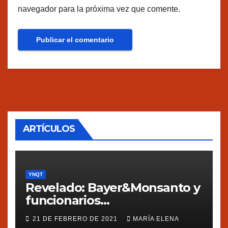
navegador para la próxima vez que comente.
ARTÍCULOS
YNQT
Revelado: Bayer&Monsanto y
funcionarios
estadounidenses
21 DE FEBRERO DE 2021
MARÍA ELENA
presionaron a México