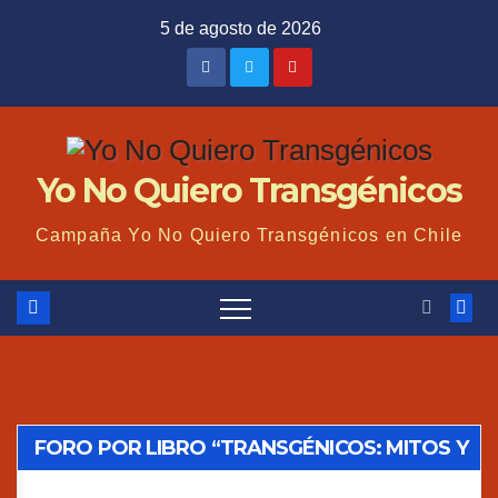
Saltar
5 de agosto de 2026
al
contenido
Yo No Quiero Transgénicos
Campaña Yo No Quiero Transgénicos en Chile
FORO POR LIBRO “TRANSGÉNICOS: MITOS Y
VERDADES”