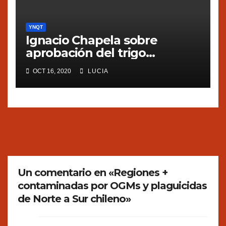
YNQT
Ignacio Chapela sobre
aprobación del trigo
transgénico en Argentina
OCT 16, 2020
LUCIA
Un comentario en «Regiones +
contaminadas por OGMs y plaguicidas
de Norte a Sur chileno»