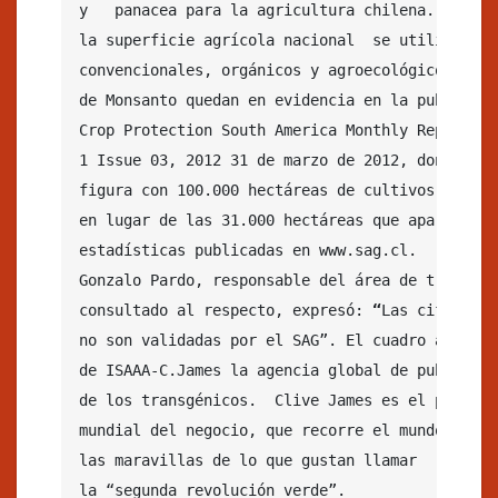
y   panacea para la agricultura chilena. La inm
la superficie agrícola nacional  se utiliza en 
convencionales, orgánicos y agroecológicos. Las
de Monsanto quedan en evidencia en la publicació
Crop Protection South America Monthly Report.Vol
1 Issue 03, 2012 31 de marzo de 2012,
donde Chi
figura con 100.000 hectáreas de cultivos transgé
en lugar de las 31.000 hectáreas que aparecen en
estadísticas publicadas en www.sag.cl.

Gonzalo Pardo, responsable del área de transgén
consultado al respecto, expresó:
 “
Las cifras de
no son validadas por el SAG”. El cuadro allí ci
de ISAAA-C.James la agencia global de publicidad
de los transgénicos.  Clive James es el predicad
mundial del negocio, que recorre el mundo predic
las maravillas de lo que gustan llamar

la “segunda revolución verde”.