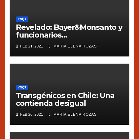
YNQT
Revelado: Bayer&Monsanto y
funcionarios
estadounidenses
FEB 21, 2021
MARÍA ELENA ROZAS
presionaron a México
YNQT
Transgénicos en Chile: Una
contienda desigual
FEB 20, 2021
MARÍA ELENA ROZAS