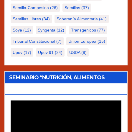
Semilla-Campesina
(26)
Semillas
(37)
Semillas Libres
(34)
Soberanía Alimentaria
(41)
Soya
(12)
Syngenta
(12)
Transgenicos
(77)
Tribunal Constitucional
(7)
Unión Europea
(15)
Upov
(17)
Upov 91
(24)
USDA
(9)
SEMINARIO “NUTRICIÓN, ALIMENTOS
TRADICIONALES Y AGROECOLOGÍA”
Reproductor
de
vídeo