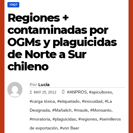
YNQT
Regiones +
contaminadas por
OGMs y plaguicidas
de Norte a Sur
chileno
Por
Lucia
,
,
#ANPROS
#apicultores
MAY 25, 2012
,
,
,
#carga tóxica
#etiquetado
#inocuidad
#La
,
,
,
,
Designada
#Mañalich
#maule
#Monsanto
,
,
,
#moratoria
#plaguicidas
#regiones
#semilleros
,
de exportación
#von Baer