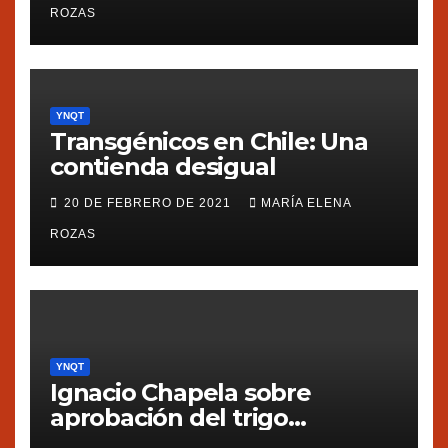
ROZAS
YNQT
Transgénicos en Chile: Una
contienda desigual
20 DE FEBRERO DE 2021
MARÍA ELENA
ROZAS
YNQT
Ignacio Chapela sobre
aprobación del trigo
transgénico en Argentina