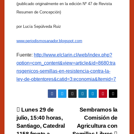
(publicado originalmente en la edición Nº 47 de Revista
Resumen de Concepción)
por Lucía Sepúlveda Ruiz
www.periodismosanador.blogspot.com
Fuente:
http://www.elclarin.cl/web/index.php?
option=com_content&view=article&id=8680:tra
nsgenicos-semillas-en-resistencia-contra-la-
ley-de-obtentores&catid=3:economia&Itemid=7
Navegación
Lunes 29 de
Sembramos la
julio, 15:40 horas,
Comisión de
de
Santiago, Catedral
Agricultura con
1158 frente a
Semillas Libres