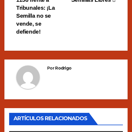
entradas
Tribunales: ¡La
Semilla no se
vende, se
defiende!
Por
Rodrigo
ARTÍCULOS RELACIONADOS