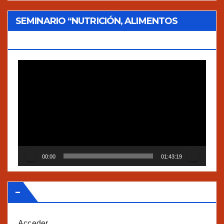
SEMINARIO “NUTRICIÓN, ALIMENTOS
TRADICIONALES Y AGROECOLOGÍA”
Reproductor
de
vídeo
00:00
01:43:19
–
Acceder