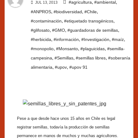
,
,
#agricultura
#ambiental
JUL 13, 2013
,
,
,
#ANPROS
#biodiversidad
#Chile
,
,
#contaminación
#etiquetado transgénicos
,
,
,
#glifosato
#GMO
#guardadoras de semillas
,
,
,
,
#herbicida
#información
#Investigación
#maíz
,
,
,
#monopolio
#Monsanto
#plaguicidas
#semilla-
,
,
,
campesina
#Semillas
#semillas libres
#soberanía
,
,
alimentaria
#upov
#upov 91
Pese a que desde hace unos 15 años en Chile es legal
registrar semillas, todavía la producción de semillas
permanece en manos de muchos y muchas agricultores.