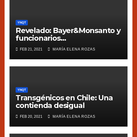
YNQT
Revelado: Bayer&Monsanto y
funcionarios
estadounidenses
FEB 21, 2021
MARÍA ELENA ROZAS
presionaron a México
YNQT
Transgénicos en Chile: Una
contienda desigual
FEB 20, 2021
MARÍA ELENA ROZAS