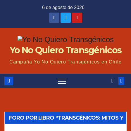
Saltar
6 de agosto de 2026
al
contenido
Yo No Quiero Transgénicos
Campaña Yo No Quiero Transgénicos en Chile
FORO POR LIBRO “TRANSGÉNICOS: MITOS Y
VERDADES”