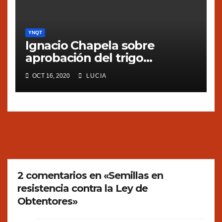
YNQT
Ignacio Chapela sobre
aprobación del trigo
transgénico en Argentina
OCT 16, 2020
LUCIA
2 comentarios en «Semillas en
resistencia contra la Ley de
Obtentores»