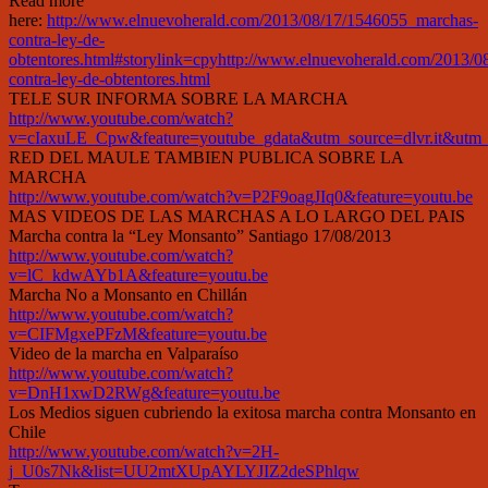
Read more
here:
http://www.elnuevoherald.com/2013/08/17/1546055_marchas-
contra-ley-de-
obtentores.html#storylink=cpyhttp://www.elnuevoherald.com/2013/
contra-ley-de-obtentores.html
TELE SUR INFORMA SOBRE LA MARCHA
http://www.youtube.com/watch?
v=cIaxuLE_Cpw&feature=youtube_gdata&utm_source=dlvr.it&utm_
RED DEL MAULE TAMBIEN PUBLICA SOBRE LA
MARCHA
http://www.youtube.com/watch?v=P2F9oagJIq0&feature=youtu.be
MAS VIDEOS DE LAS MARCHAS A LO LARGO DEL PAIS
Marcha contra la “Ley Monsanto” Santiago 17/08/2013
http://www.youtube.com/watch?
v=lC_kdwAYb1A&feature=youtu.be
Marcha No a Monsanto en Chillán
http://www.youtube.com/watch?
v=CIFMgxePFzM&feature=youtu.be
Video de la marcha en Valparaíso
http://www.youtube.com/watch?
v=DnH1xwD2RWg&feature=youtu.be
Los Medios siguen cubriendo la exitosa marcha contra Monsanto en
Chile
http://www.youtube.com/watch?v=2H-
j_U0s7Nk&list=UU2mtXUpAYLYJIZ2deSPhlqw