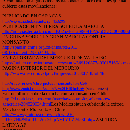
A continuación algunos medios nacionales e internacionales que han
cubierto estas movilizaciones:
PUBLICADO EN CARACAS
http://www.ciudadccs.info/?p=463295
PUBLICACION EN TERRA SOBRE LA MARCHA
http://noticias.terra.cl/nacional/,62ae36f1af880410VgnCLD20000
EN CHINA SOBRE LA GRAN MARCHA CONTRA
MONSANTO
http://spanish.china.org.cn/china/txt/2013-
08/18/content_29752493.htm
EN LA PORTADA DEL MERCURIO DE VALPAISO
https://twitter.com/sintransgenicos/status/369120877499015169/photo
PAGINA INTERIOR DEL MERCURIO
http://www.mercuriovalpo.cl/impresa/2013/08/18/full/8/
http://rt.com/news/chile-protest-monsanto-law-634/
http://www.youtube.com/watch?v=s3LEI64mKnE
(
Vista previa
)
Yahoo informa sobre la marcha contra monsanto en Chile
http://cl.noticias.yahoo.com/marchas-contra-ley-obtentores-
generales-204829034.html
Los Medios siguen cubriendo la exitosa
Marcha contra Monsanto en Chile
http://www.youtube.com/watch?v=2H-
j_U0s7Nk&list=UU2mtXUpAYLYJIZ2deSPhlqw
AMERICA
LATINA AP