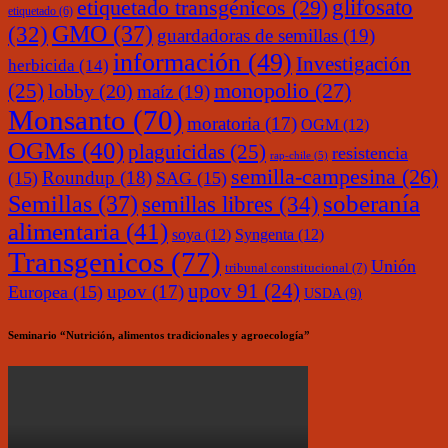
glifosato
etiquetado transgénicos
(29)
etiquetado
(6)
(32)
GMO
(37)
guardadoras de semillas
(19)
información
(49)
Investigación
herbicida
(14)
monopolio
(27)
(25)
lobby
(20)
maíz
(19)
Monsanto
(70)
moratoria
(17)
OGM
(12)
OGMs
(40)
plaguicidas
(25)
resistencia
rap-chile
(5)
semilla-campesina
(26)
Roundup
(18)
(15)
SAG
(15)
soberanía
Semillas
(37)
semillas libres
(34)
alimentaria
(41)
soya
(12)
Syngenta
(12)
Transgenicos
(77)
Unión
tribunal constitucional
(7)
upov 91
(24)
upov
(17)
Europea
(15)
USDA
(9)
Seminario “Nutrición, alimentos tradicionales y agroecología”