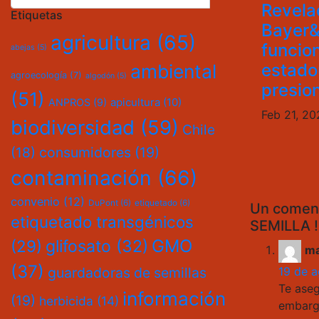
Revela
Etiquetas
Bayer
agricultura
(65)
funcio
abejas
(5)
ambiental
estado
agroecología
(7)
algodón
(5)
presio
(51)
apicultura
(10)
ANPROS
(9)
Feb 21, 2
biodiversidad
(59)
Chile
consumidores
(19)
(18)
contaminación
(66)
convenio
(12)
DuPont
(6)
etiquetado
(6)
Un comen
etiquetado transgénicos
SEMILLA !
GMO
(29)
glifosato
(32)
ma
(37)
guardadoras de semillas
19 de a
Te aseg
información
(19)
herbicida
(14)
embarg