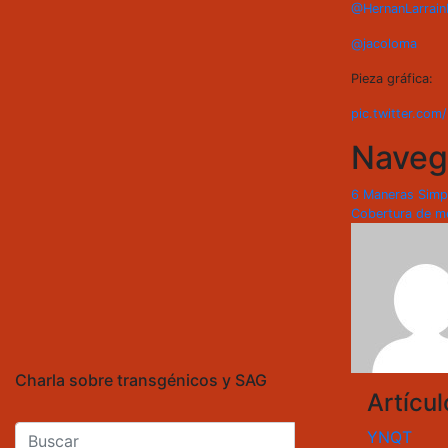
@HernanLarrain
@jacoloma
Pieza gráfica:
pic.twitter.co
Naveg
6 Maneras Simp
Cobertura de me
Charla sobre transgénicos y SAG
Artícu
YNQT