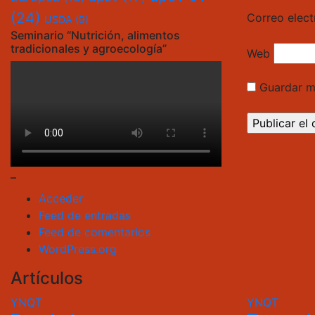
(24)
Correo elec
USDA
(9)
Seminario “Nutrición, alimentos
tradicionales y agroecología”
Web
Guardar m
–
Acceder
Feed de entradas
Feed de comentarios
WordPress.org
Artículos
YNQT
YNQT