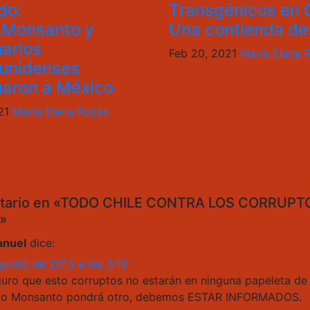
do:
Transgénicos en C
&Monsanto y
Una contienda de
narios
Feb 20, 2021
María Elena 
unidenses
naron a México
021
María Elena Rozas
tario en «TODO CHILE CONTRA LOS CORRUP
»
nuel
dice:
gosto de 2013 a las 3:10
uro que esto corruptos no estarán en ninguna papeleta de
o Monsanto pondrá otro, debemos ESTAR INFORMADOS.