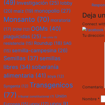
(49)
Investigación
(25)
lobby
Respon
monopolio
(27)
(20)
maíz
(19)
Deja u
Monsanto
(70)
moratoria
Connect with
OGMs
(40)
(17)
OGM
(12)
Tu dirección
plaguicidas
(25)
rap-chile
(5)
Roundup
(18)
resistencia
(15)
SAG
semilla-campesina
(26)
(15)
Semillas
(37)
semillas
soberanía
libres
(34)
alimentaria
(41)
soya
(12)
Transgenicos
Syngenta
(12)
Comentario
(77)
Unión
tribunal constitucional
(7)
Nombre
*
upov 91
upov
(17)
Europea
(15)