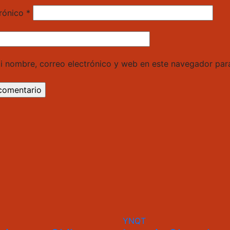
trónico
*
i nombre, correo electrónico y web en este navegador par
YNQT