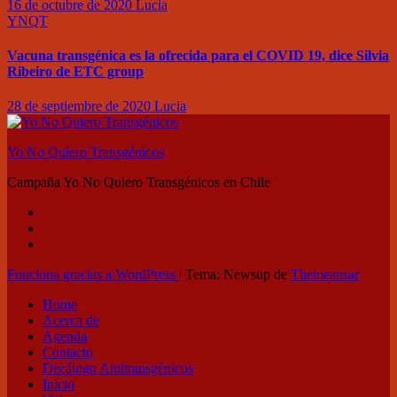
16 de octubre de 2020
Lucia
YNQT
Vacuna transgénica es la ofrecida para el COVID 19, dice Silvia
Ribeiro de ETC group
28 de septiembre de 2020
Lucia
Yo No Quiero Transgénicos
Campaña Yo No Quiero Transgénicos en Chile
Funciona gracias a WordPress
|
Tema: Newsup de
Themeansar
Home
Acerca de
Agenda
Contacto
Decálogo Antitransgénicos
Inicio