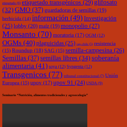
glifosato
etiquetado transgénicos
(29)
etiquetado
(6)
(32)
GMO
(37)
guardadoras de semillas
(19)
información
(49)
Investigación
herbicida
(14)
monopolio
(27)
(25)
lobby
(20)
maíz
(19)
Monsanto
(70)
moratoria
(17)
OGM
(12)
OGMs
(40)
plaguicidas
(25)
resistencia
rap-chile
(5)
semilla-campesina
(26)
Roundup
(18)
(15)
SAG
(15)
soberanía
Semillas
(37)
semillas libres
(34)
alimentaria
(41)
soya
(12)
Syngenta
(12)
Transgenicos
(77)
Unión
tribunal constitucional
(7)
upov 91
(24)
upov
(17)
Europea
(15)
USDA
(9)
Seminario “Nutrición, alimentos tradicionales y agroecología”