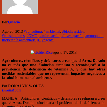
Por
Ignacia
Ago 26, 2013
#agricultura
,
#ambiental
,
#biodiversidad
,
#consumidores
,
#GMO
,
#información
,
#Investigación
,
#monopolio
,
#soberanía alimentaria
,
#Syngenta
agosto 17, 2013
Agricultores, científicos y defensores creen que el Arroz Dorado
no es más que una “solución simplista y tecnológica” a la
prevalencia de deficiencia de vitamina A, y que hay otras
medidas sustentables que no representan impactos negativos a
la salud humana o al ambiente.
Por
RONALYN V. OLEA
Bulatlat.com
MANILA – Agricultores, científicos y defensores se rehúsan a creer
que el Arroz Dorado solucionaría el problema de la deficiencia de
Vitamina A en el país.