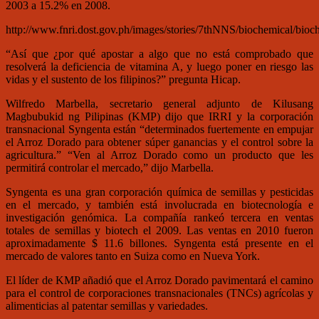
2003 a 15.2% en 2008.
http://www.fnri.dost.gov.ph/images/stories/7thNNS/biochemical/bioc
“Así que ¿por qué apostar a algo que no está comprobado que
resolverá la deficiencia de vitamina A, y luego poner en riesgo las
vidas y el sustento de los filipinos?” pregunta Hicap.
Wilfredo Marbella, secretario general adjunto de Kilusang
Magbubukid ng Pilipinas (KMP) dijo que IRRI y la corporación
transnacional Syngenta están “determinados fuertemente en empujar
el Arroz Dorado para obtener súper ganancias y el control sobre la
agricultura.” “Ven al Arroz Dorado como un producto que les
permitirá controlar el mercado,” dijo Marbella.
Syngenta es una gran corporación química de semillas y pesticidas
en el mercado, y también está involucrada en biotecnología e
investigación genómica. La compañía rankeó tercera en ventas
totales de semillas y biotech el 2009. Las ventas en 2010 fueron
aproximadamente $ 11.6 billones. Syngenta está presente en el
mercado de valores tanto en Suiza como en Nueva York.
El líder de KMP añadió que el Arroz Dorado pavimentará el camino
para el control de corporaciones transnacionales (TNCs) agrícolas y
alimenticias al patentar semillas y variedades.