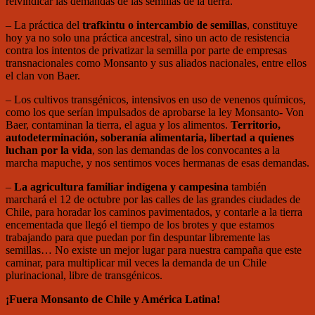
reivindicar las demandas de las semillas de la tierra.
– La práctica del
trafkintu o intercambio de semillas
, constituye
hoy ya no solo una práctica ancestral, sino un acto de resistencia
contra los intentos de privatizar la semilla por parte de empresas
transnacionales como Monsanto y sus aliados nacionales, entre ellos
el clan von Baer.
– Los cultivos transgénicos, intensivos en uso de venenos químicos,
como los que serían impulsados de aprobarse la ley Monsanto- Von
Baer, contaminan la tierra, el agua y los alimentos.
Territorio,
autodeterminación, soberanía alimentaria, libertad a quienes
luchan por la vida
, son las demandas de los convocantes a la
marcha mapuche, y nos sentimos voces hermanas de esas demandas.
–
La agricultura familiar indígena y campesina
también
marchará el 12 de octubre por las calles de las grandes ciudades de
Chile, para horadar los caminos pavimentados, y contarle a la tierra
encementada que llegó el tiempo de los brotes y que estamos
trabajando para que puedan por fin despuntar libremente las
semillas… No existe un mejor lugar para nuestra campaña que este
caminar, para multiplicar mil veces la demanda de un Chile
plurinacional, libre de transgénicos.
¡Fuera Monsanto de Chile y América Latina!