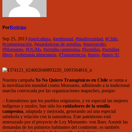
Por
Rodrigo
Sep 25, 2013
#agricultura
,
#ambiental
,
#biodiversidad
,
#Chile
,
#contaminación
,
#guardadoras de semillas
,
#monopolio
,
#Monsanto
,
#OGMs
,
#semilla-campesina
,
#Semillas
,
#semillas
libres
,
#soberanía alimentaria
,
#Transgenicos
,
#upov
,
#upov 91
Nuestra campaña
Yo No Quiero Transgénicos en Chile
se suma a
la movilización mundial contra Monsanto, adhiriendo a la tradicional
marcha convocada por las organizaciones mapuches, porque:
– Entendemos que los pueblos originarios, y en especial las mujeres
indígenas y rurales, han sido los
cuidadores de la semilla
campesina
, adaptada y mejorada, generando así una especial
sabiduría y relación con la naturaleza. Este patrimonio está
amenazado por el proyecto de Ley Monsanto- von Baer. Asumir las
demandas de los primeros habitantes del continente, es también