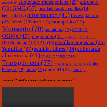
glifosato
etiquetado transgénicos
(29)
etiquetado
(6)
(32)
GMO
(37)
guardadoras de semillas
(19)
información
(49)
Investigación
herbicida
(14)
monopolio
(27)
(25)
lobby
(20)
maíz
(19)
Monsanto
(70)
moratoria
(17)
OGM
(12)
OGMs
(40)
plaguicidas
(25)
resistencia
rap-chile
(5)
semilla-campesina
(26)
Roundup
(18)
(15)
SAG
(15)
soberanía
Semillas
(37)
semillas libres
(34)
alimentaria
(41)
soya
(12)
Syngenta
(12)
Transgenicos
(77)
Unión
tribunal constitucional
(7)
upov 91
(24)
upov
(17)
Europea
(15)
USDA
(9)
Seminario “Nutrición, alimentos tradicionales y agroecología”