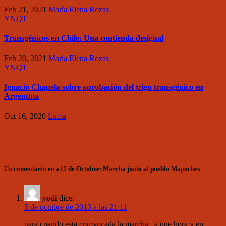
Feb 21, 2021
María Elena Rozas
YNQT
Transgénicos en Chile: Una contienda desigual
Feb 20, 2021
María Elena Rozas
YNQT
Ignacio Chapela sobre aprobación del trigo transgénico en
Argentina
Oct 16, 2020
Lucia
Un comentario en «12 de Octubre: Marcha junto al pueblo Mapuche»
yodi
dice:
5 de octubre de 2013 a las 21:11
para cuando esta comvocada la marcha , a que hora y en