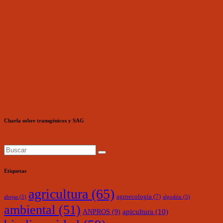
Charla sobre transgénicos y SAG
Etiquetas
agricultura
(65)
agroecología
(7)
abejas
(5)
algodón
(5)
ambiental
(51)
ANPROS
(9)
apicultura
(10)