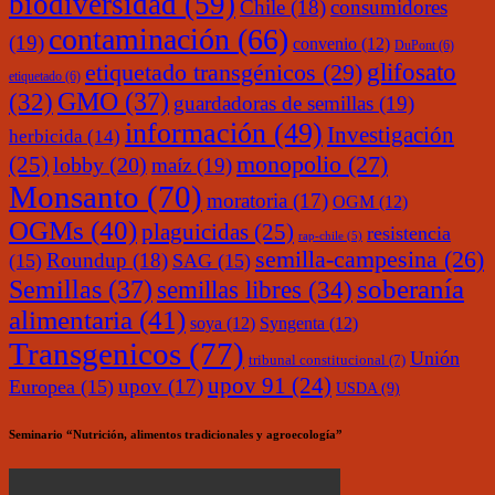
biodiversidad
(59)
Chile
(18)
consumidores
contaminación
(66)
(19)
convenio
(12)
DuPont
(6)
glifosato
etiquetado transgénicos
(29)
etiquetado
(6)
(32)
GMO
(37)
guardadoras de semillas
(19)
información
(49)
Investigación
herbicida
(14)
monopolio
(27)
(25)
lobby
(20)
maíz
(19)
Monsanto
(70)
moratoria
(17)
OGM
(12)
OGMs
(40)
plaguicidas
(25)
resistencia
rap-chile
(5)
semilla-campesina
(26)
Roundup
(18)
(15)
SAG
(15)
soberanía
Semillas
(37)
semillas libres
(34)
alimentaria
(41)
soya
(12)
Syngenta
(12)
Transgenicos
(77)
Unión
tribunal constitucional
(7)
upov 91
(24)
upov
(17)
Europea
(15)
USDA
(9)
Seminario “Nutrición, alimentos tradicionales y agroecología”