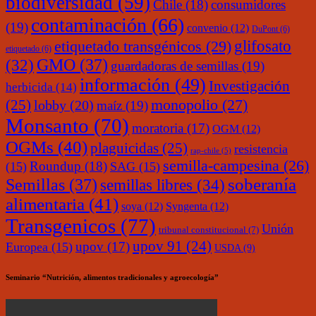
biodiversidad
(59)
Chile
(18)
consumidores
contaminación
(66)
(19)
convenio
(12)
DuPont
(6)
glifosato
etiquetado transgénicos
(29)
etiquetado
(6)
(32)
GMO
(37)
guardadoras de semillas
(19)
información
(49)
Investigación
herbicida
(14)
monopolio
(27)
(25)
lobby
(20)
maíz
(19)
Monsanto
(70)
moratoria
(17)
OGM
(12)
OGMs
(40)
plaguicidas
(25)
resistencia
rap-chile
(5)
semilla-campesina
(26)
Roundup
(18)
(15)
SAG
(15)
soberanía
Semillas
(37)
semillas libres
(34)
alimentaria
(41)
soya
(12)
Syngenta
(12)
Transgenicos
(77)
Unión
tribunal constitucional
(7)
upov 91
(24)
upov
(17)
Europea
(15)
USDA
(9)
Seminario “Nutrición, alimentos tradicionales y agroecología”