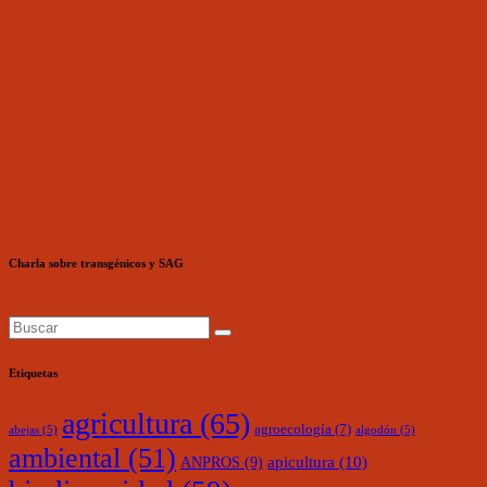
Charla sobre transgénicos y SAG
Etiquetas
agricultura
(65)
agroecología
(7)
abejas
(5)
algodón
(5)
ambiental
(51)
ANPROS
(9)
apicultura
(10)